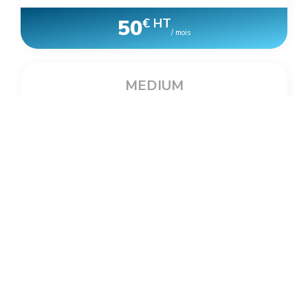
50
€ HT
/ mois
MEDIUM
Concours standard
*
d'une durée comprise entre :
3 et 5 mois
40
€ HT
/ mois
LARGE
Concours standard
*
d'une durée comprise entre :