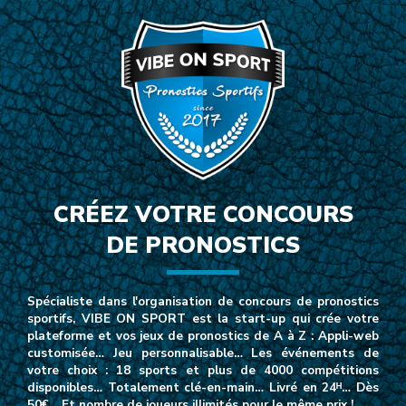
CRÉEZ VOTRE CONCOURS
DE PRONOSTICS
Spécialiste dans l'organisation de concours de pronostics
sportifs, VIBE ON SPORT est la start-up qui crée votre
plateforme et vos jeux de pronostics de A à Z : Appli-web
customisée… Jeu personnalisable… Les événements de
votre choix : 18 sports et plus de 4000 compétitions
disponibles… Totalement clé-en-main… Livré en 24ᴴ… Dès
50€… Et nombre de joueurs illimités pour le même prix !