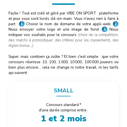
Facile ! Tout est créé et géré par VIBE ON SPORT : plateforme
et jeux vous sont livrés clé-en-main. Vous n'avez rien à faire à
part :
1
Choisir le nom de domaine de votre appli-web.
2
Nous envoyer votre logo et une image de fond.
3
Nous
indiquer vos souhaits pour le concours
(choix de la compétition,
des matchs à pronostiquer, des critères pour les classements, des
règles bonus…)
.
Super, mais combien ça coûte ? Et bien c'est simple : que votre
concours réunisse 10, 100, 1
000
, 10
000
, 100
000
joueurs ou
bien plus encore… cela ne change ni notre travail, ni les tarifs
qui suivent :
SMALL
Concours standard
*
d'une durée comprise entre :
1 et 2 mois