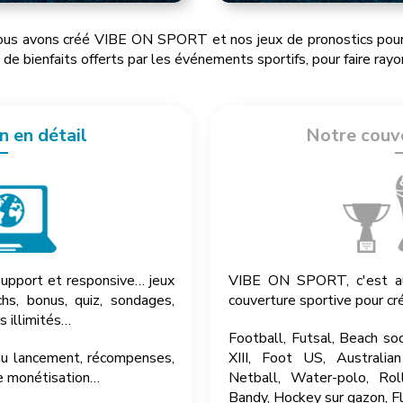
ous avons créé VIBE ON SPORT et nos jeux de pronostics pour 
de bienfaits offerts par les événements sportifs, pour faire ray
n en détail
Notre couv
upport et responsive… jeux
VIBE ON SPORT, c'est aus
s, bonus, quiz, sondages,
couverture sportive pour cr
 illimités…
Football, Futsal, Beach so
au lancement, récompenses,
XIII, Foot US, Australian
de monétisation…
Netball, Water-polo, Rol
Bandy, Hockey sur gazon, F