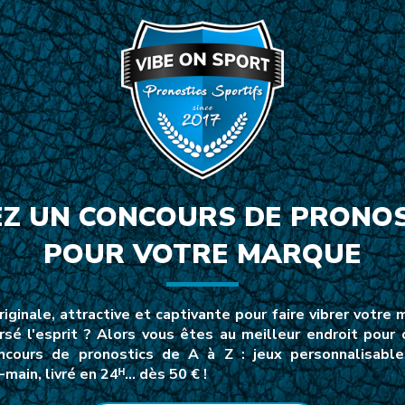
EZ UN CONCOURS DE PRONOS
POUR VOTRE MARQUE
iginale, attractive et captivante pour faire vibrer votre m
rsé l'esprit ? Alors vous êtes au meilleur endroit pour 
ours de pronostics de A à Z : jeux personnalisables,
ain, livré en 24ᴴ… dès 50 € !