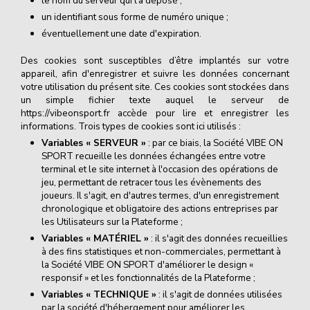
le nom du serveur qui l'a déposé ;
un identifiant sous forme de numéro unique ;
éventuellement une date d'expiration.
Des cookies sont susceptibles d’être implantés sur votre
appareil, afin d'enregistrer et suivre les données concernant
votre utilisation du présent site. Ces cookies sont stockées dans
un simple fichier texte auquel le serveur de
https://vibeonsport.fr accède pour lire et enregistrer les
informations. Trois types de cookies sont ici utilisés :
Variables « SERVEUR »
: par ce biais, la Société VIBE ON
SPORT recueille les données échangées entre votre
terminal et le site internet à l'occasion des opérations de
jeu, permettant de retracer tous les évènements des
joueurs. Il s'agit, en d'autres termes, d'un enregistrement
chronologique et obligatoire des actions entreprises par
les Utilisateurs sur la Plateforme ;
Variables « MATÉRIEL »
: il s'agit des données recueillies
à des fins statistiques et non-commerciales, permettant à
la Société VIBE ON SPORT d'améliorer le design «
responsif » et les fonctionnalités de la Plateforme ;
Variables « TECHNIQUE »
: il s'agit de données utilisées
par la société d'hébergement pour améliorer les