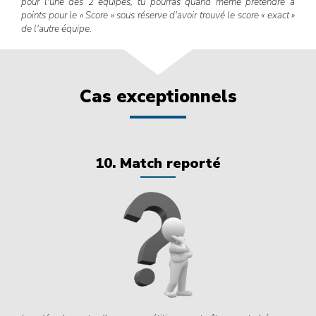
pour l'une des 2 équipes, tu pourras quand même prétendre à
points pour le « Score » sous réserve d'avoir trouvé le score « exact »
de l'autre équipe.
Cas exceptionnels
10. Match reporté