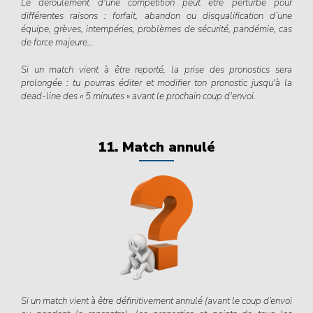
Le déroulement d'une compétition peut être perturbé pour
différentes raisons : forfait, abandon ou disqualification d’une
équipe, grèves, intempéries, problèmes de sécurité, pandémie, cas
de force majeure…
Si un match vient à être reporté, la prise des pronostics sera
prolongée : tu pourras éditer et modifier ton pronostic jusqu'à la
dead-line des « 5 minutes » avant le prochain coup d'envoi.
11. Match annulé
Si un match vient à être définitivement annulé (avant le coup d’envoi