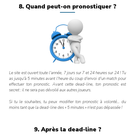
8. Quand peut-on pronostiquer ?
Le site est ouvert toute l'année, 7 jours sur 7 et 24 heures sur 24 ! Tu
as jusqu'à 5 minutes avant l'heure du coup d'envoi d'un match pour
effectuer ton pronostic. Avant cette dead-line, ton pronostic est
secret : il ne sera pas dévoilé aux autres joueurs.
Si tu le souhaites, tu peux modifier ton pronostic à volonté… du
moins tant que la dead-line des « 5 minutes » n'est pas dépassée !
9. Après la dead-line ?