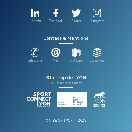
Linkedin
Facebook
Twitter
Instagram
Contact & Mentions
Téléphone
Mail
Adresse
Conditions
Start-up de LYON
100% made in France
© VIBE ON SPORT - 2026