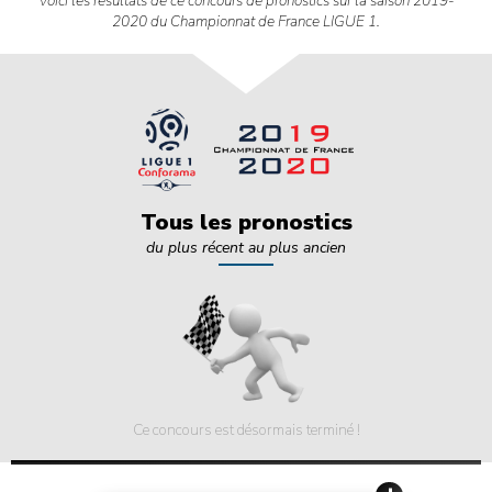
Voici les résultats de ce concours de pronostics sur la saison 2019-
2020 du Championnat de France LIGUE 1.
Tous les pronostics
du plus récent au plus ancien
Ce concours est désormais terminé !