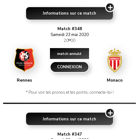
Informations sur ce match
Match #348
Samedi 23 mai 2020
20ᴴ00
match annulé
CONNEXION
Rennes
Monaco
* Pour voir tes pronos et tes points, connecte-toi !
Informations sur ce match
Match #347