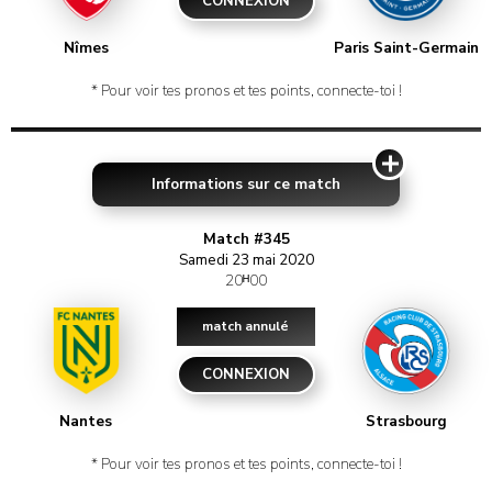
CONNEXION
Nîmes
Paris Saint-Germain
* Pour voir tes pronos et tes points, connecte-toi !
Informations sur ce match
Match #345
Samedi 23 mai 2020
20ᴴ00
match annulé
CONNEXION
Nantes
Strasbourg
* Pour voir tes pronos et tes points, connecte-toi !