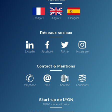
Français
Anglais
Espagnol
Réseaux sociaux
Linkedin
Facebook
Twitter
Instagram
Contact & Mentions
Téléphone
Mail
Adresse
Conditions
Start-up de LYON
100% made in France