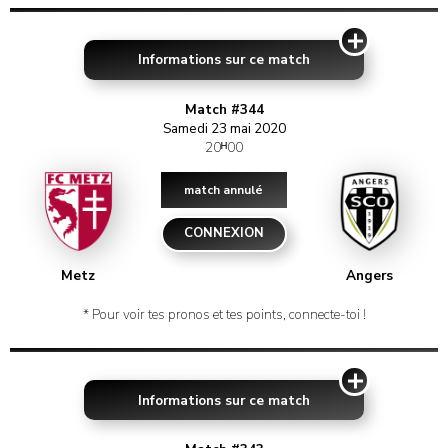
Informations sur ce match
Match #344
Samedi 23 mai 2020
20ᴴ00
match annulé
CONNEXION
Metz
Angers
* Pour voir tes pronos et tes points, connecte-toi !
Informations sur ce match