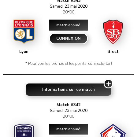
Match #343
Samedi 23 mai 2020
20ᴴ00
match annulé
CONNEXION
Lyon
Brest
* Pour voir tes pronos et tes points, connecte-toi !
Informations sur ce match
Match #342
Samedi 23 mai 2020
20ᴴ00
match annulé