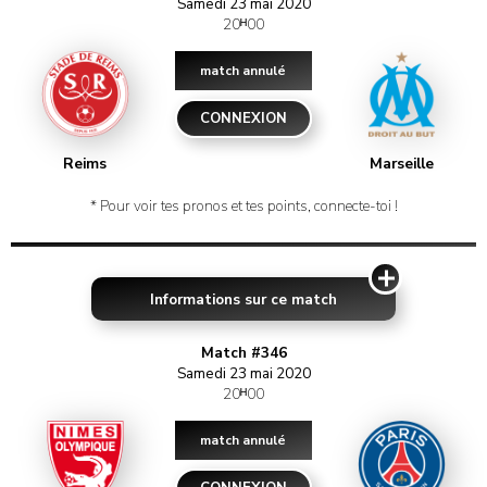
Samedi 23 mai 2020
20ᴴ00
match annulé
CONNEXION
Reims
Marseille
* Pour voir tes pronos et tes points, connecte-toi !
Informations sur ce match
Match #346
Samedi 23 mai 2020
20ᴴ00
match annulé