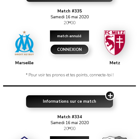
Match #335
Samedi 16 mai 2020
20ᴴ00
match annulé
CONNEXION
Marseille
Metz
* Pour voir tes pronos et tes points, connecte-toi !
Informations sur ce match
Match #334
Samedi 16 mai 2020
20ᴴ00