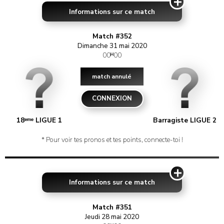
Informations sur ce match
Match #352
Dimanche 31 mai 2020
00ᴴ00
match annulé
CONNEXION
18ᵉᵐᵉ LIGUE 1
Barragiste LIGUE 2
* Pour voir tes pronos et tes points, connecte-toi !
Informations sur ce match
Match #351
Jeudi 28 mai 2020