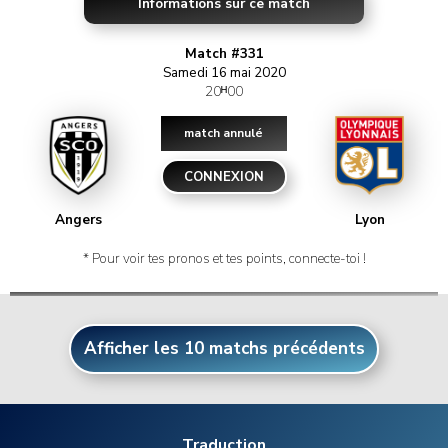
Informations sur ce match
Match #331
Samedi 16 mai 2020
20ᴴ00
match annulé
CONNEXION
Angers
Lyon
* Pour voir tes pronos et tes points, connecte-toi !
Afficher les 10 matchs précédents
Traduction