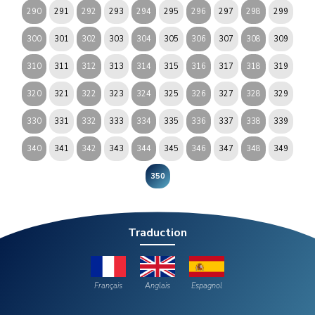
290
291
292
293
294
295
296
297
298
299
300
301
302
303
304
305
306
307
308
309
310
311
312
313
314
315
316
317
318
319
320
321
322
323
324
325
326
327
328
329
330
331
332
333
334
335
336
337
338
339
340
341
342
343
344
345
346
347
348
349
350
Traduction
Français
Anglais
Espagnol