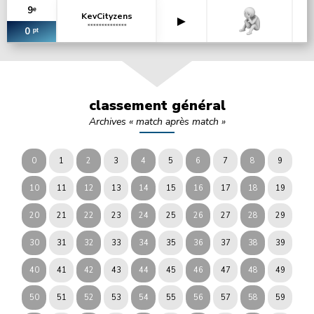
9ᵉ
KevCityzens
►
**************
0 ᵖᵗ
classement général
Archives « match après match »
0
1
2
3
4
5
6
7
8
9
10
11
12
13
14
15
16
17
18
19
20
21
22
23
24
25
26
27
28
29
30
31
32
33
34
35
36
37
38
39
40
41
42
43
44
45
46
47
48
49
50
51
52
53
54
55
56
57
58
59