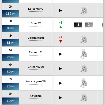
2ᵉ
LoicoManC
►
**************
112 ᵖᵗˢ
3ᵉ
+1
Brms92
1
2
▲
**************
89 ᵖᵗˢ
4ᵉ
-1
Leogaillard
▼
**************
81 ᵖᵗˢ
5ᵉ
Ferinso01
►
**************
70 ᵖᵗˢ
6ᵉ
Citizen9759
►
**************
50 ᵖᵗˢ
7ᵉ
Aurelegonz26
►
**************
20 ᵖᵗˢ
8ᵉ
KeyRime
►
**************
10 ᵖᵗˢ