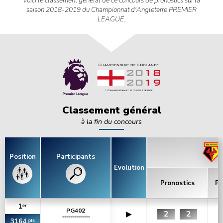
Voici le classement général de ce concours de pronostics sur la
saison 2018-2019 du Championnat d'Angleterre PREMIER
LEAGUE.
Classement général
à la fin du concours
Position
Participants
Evolution
Pronostics
Po
1ᵉʳ
PG402
►
2
2
**************
3164 ᵖᵗˢ