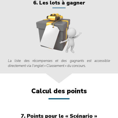
6. Les lots à gagner
La liste des récompenses et des gagnants est accessible
directement via l'onglet « Classement » du concours.
Calcul des points
7. Points pour le « Scénario »