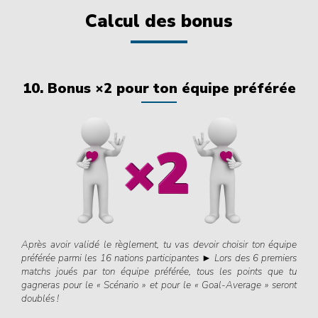
Calcul des bonus
10. Bonus ×2 pour ton équipe préférée
Après avoir validé le règlement, tu vas devoir choisir ton équipe
préférée parmi les 16 nations participantes ► Lors des 6 premiers
matchs joués par ton équipe préférée, tous les points que tu
gagneras pour le « Scénario » et pour le « Goal-Average » seront
doublés !