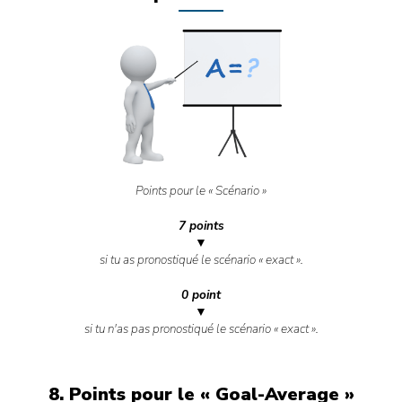
Points pour le « Scénario »
7 points
▼
si tu as pronostiqué le scénario « exact ».
0 point
▼
si tu n'as pas pronostiqué le scénario « exact ».
8. Points pour le « Goal-Average »