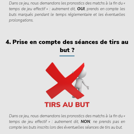
Dans ce jeu, nous demandons les pronostics des matchs à la fin du «
temps de jeu effectif » : autrement dit,
OUI
, prends en compte les
buts marqués pendant le temps réglementaire et les éventuelles
prolongations.
4. Prise en compte des séances de tirs au
but ?
Dans ce jeu, nous demandons les pronostics des matchs à la fin du «
temps de jeu effectif » : autrement dit,
NON
, ne prends pas en
compte les buts inscrits lors des éventuelles séances de tirs au but.