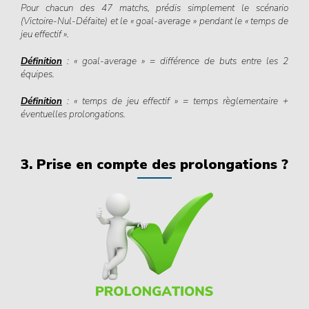
Pour chacun des 47 matchs, prédis simplement le scénario
(Victoire-Nul-Défaite) et le « goal-average » pendant le « temps de
jeu effectif ».
Définition
: « goal-average » = différence de buts entre les 2
équipes.
Définition
: « temps de jeu effectif » = temps règlementaire +
éventuelles prolongations.
3. Prise en compte des prolongations ?