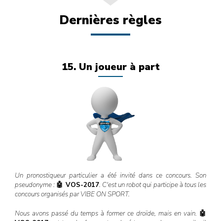
Dernières règles
15. Un joueur à part
Un pronostiqueur particulier a été invité dans ce concours. Son
pseudonyme :
🤖 VOS-2017
. C'est un robot qui participe à tous les
concours organisés par VIBE ON SPORT.
Nous avons passé du temps à former ce droïde, mais en vain.
🤖