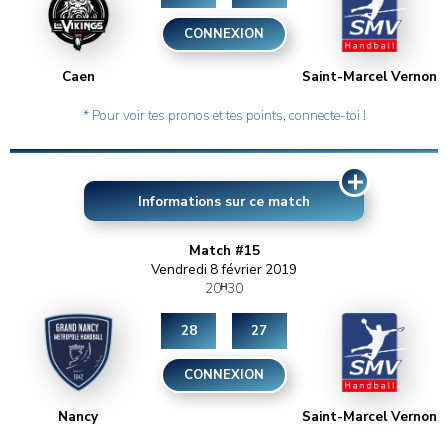
CONNEXION
Caen
Saint-Marcel Vernon
* Pour voir tes pronos et tes points, connecte-toi !
Informations sur ce match
Match #15
Vendredi 8 février 2019
20ᴴ30
28
27
CONNEXION
Nancy
Saint-Marcel Vernon