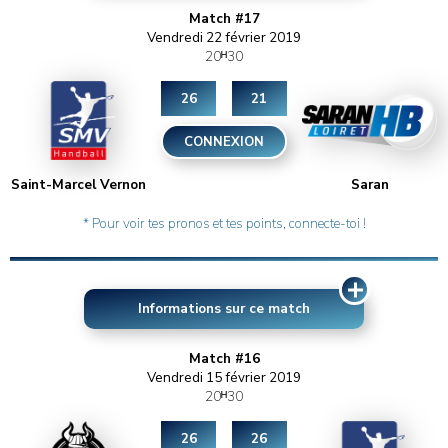
Match #17
Vendredi 22 février 2019
20ᴴ30
26
21
CONNEXION
Saint-Marcel Vernon
Saran
* Pour voir tes pronos et tes points, connecte-toi !
Informations sur ce match
Match #16
Vendredi 15 février 2019
20ᴴ30
26
26