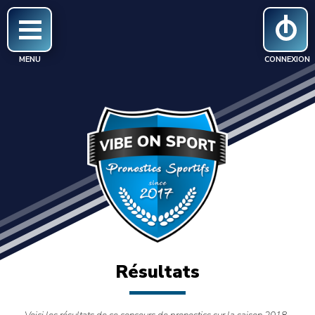
Résultats