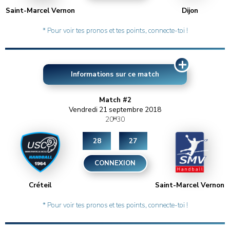
Saint-Marcel Vernon
Dijon
* Pour voir tes pronos et tes points, connecte-toi !
Informations sur ce match
Match #2
Vendredi 21 septembre 2018
20ᴴ30
28
27
CONNEXION
Créteil
Saint-Marcel Vernon
* Pour voir tes pronos et tes points, connecte-toi !