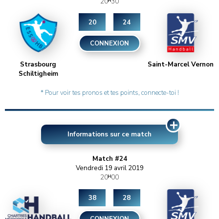
20ᴴ30
20
24
CONNEXION
Strasbourg
Saint-Marcel Vernon
Schiltigheim
* Pour voir tes pronos et tes points, connecte-toi !
Informations sur ce match
Match #24
Vendredi 19 avril 2019
20ᴴ00
38
28