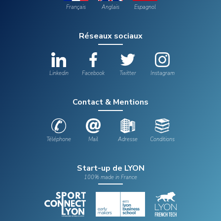
Français
Anglais
Espagnol
Réseaux sociaux
Linkedin
Facebook
Twitter
Instagram
Contact & Mentions
Téléphone
Mail
Adresse
Conditions
Start-up de LYON
100% made in France