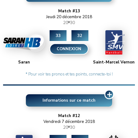
Match #13
Jeudi 20 décembre 2018
20ᴴ30
33
32
CONNEXION
Saran
Saint-Marcel Vernon
* Pour voir tes pronos et tes points, connecte-toi !
Informations sur ce match
Match #12
Vendredi 7 décembre 2018
20ᴴ30