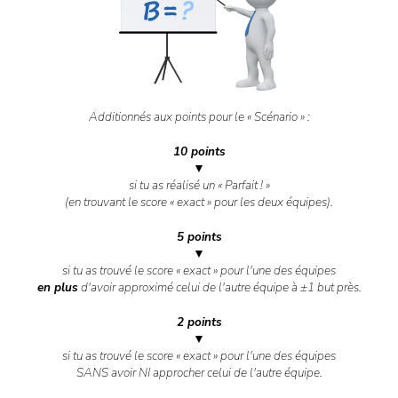
Additionnés aux points pour le « Scénario » :
10 points
▼
si tu as réalisé un « Parfait ! »
(en trouvant le score « exact » pour les deux équipes).
5 points
▼
si tu as trouvé le score « exact » pour l'une des équipes
en plus
d'avoir approximé celui de l'autre équipe à ±1 but près.
2 points
▼
si tu as trouvé le score « exact » pour l'une des équipes
SANS avoir NI approcher celui de l'autre équipe.