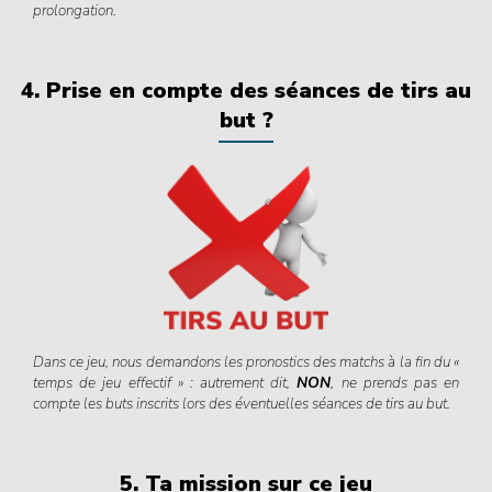
prolongation.
4. Prise en compte des séances de tirs au
but ?
Dans ce jeu, nous demandons les pronostics des matchs à la fin du «
temps de jeu effectif » : autrement dit,
NON
, ne prends pas en
compte les buts inscrits lors des éventuelles séances de tirs au but.
5. Ta mission sur ce jeu