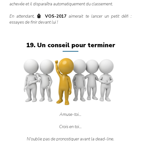
achevée et il disparaîtra automatiquement du classement.
En attendant,
🤖 VOS-2017
aimerait te lancer un petit défi :
essayes de finir devant lui !
19. Un conseil pour terminer
Amuse-toi…
Crois en toi…
N'oublie pas de pronostiquer avant la dead-line.