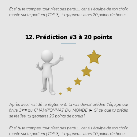
Et si tu te trompes, tout n'est pas perdu... car si l'équipe de ton choix
monte sur le podium (TOP 3), tu gagneras alors 20 points de bonus.
12. Prédiction #3 à 20 points
Après avoir validé le règlement, tu vas devoir prédire l'équipe qui
finira 3ᵉᵐᵉ du CHAMPIONNAT DU MONDE ► Si ce que tu prédis
se réalise, tu gagneras 20 points de bonus !
Et si tu te trompes, tout n'est pas perdu... car si l'équipe de ton choix
monte sur le podium (TOP 3), tu gagneras alors 10 points de bonus.