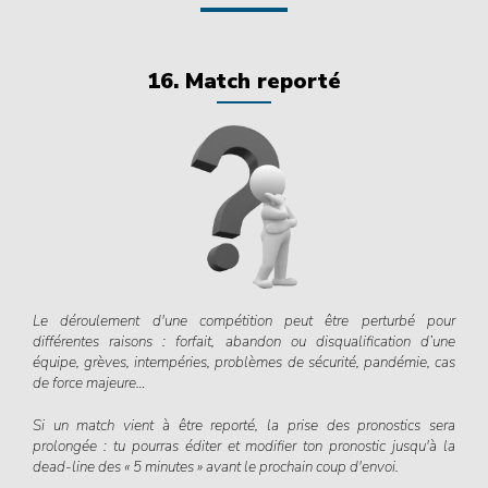
16. Match reporté
Le déroulement d'une compétition peut être perturbé pour
différentes raisons : forfait, abandon ou disqualification d’une
équipe, grèves, intempéries, problèmes de sécurité, pandémie, cas
de force majeure…
Si un match vient à être reporté, la prise des pronostics sera
prolongée : tu pourras éditer et modifier ton pronostic jusqu'à la
dead-line des « 5 minutes » avant le prochain coup d'envoi.