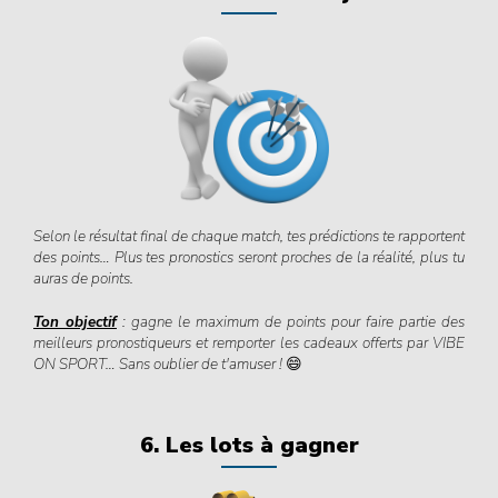
Selon le résultat final de chaque match, tes prédictions te rapportent
des points… Plus tes pronostics seront proches de la réalité, plus tu
auras de points.
Ton objectif
: gagne le maximum de points pour faire partie des
meilleurs pronostiqueurs et remporter les cadeaux offerts par VIBE
ON SPORT… Sans oublier de t'amuser !
😄
6. Les lots à gagner