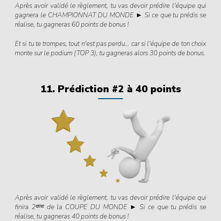
Après avoir validé le règlement, tu vas devoir prédire l'équipe qui
gagnera le CHAMPIONNAT DU MONDE ► Si ce que tu prédis se
réalise, tu gagneras 60 points de bonus !
Et si tu te trompes, tout n'est pas perdu... car si l'équipe de ton choix
monte sur le podium (TOP 3), tu gagneras alors 30 points de bonus.
11. Prédiction #2 à 40 points
Après avoir validé le règlement, tu vas devoir prédire l'équipe qui
finira 2ᵉᵐᵉ de la COUPE DU MONDE ► Si ce que tu prédis se
réalise, tu gagneras 40 points de bonus !