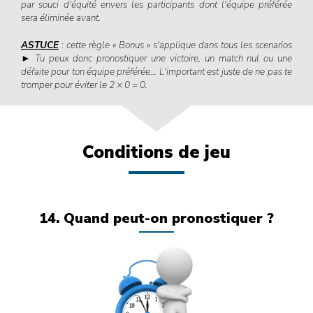
par souci d'équité envers les participants dont l'équipe préférée
sera éliminée avant.
ASTUCE
: cette règle « Bonus » s'applique dans tous les scenarios
► Tu peux donc pronostiquer une victoire, un match nul ou une
défaite pour ton équipe préférée... L'important est juste de ne pas te
tromper pour éviter le 2 × 0 = 0.
Conditions de jeu
14. Quand peut-on pronostiquer ?