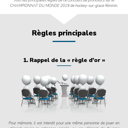
Voici les principales règles de ce concours de pronostics sur le
CHAMPIONNAT DU MONDE 2019 de hockey-sur-glace féminin.
Règles principales
1. Rappel de la « règle d'or »
Pour mémoire, il est interdit pour une même personne de jouer en