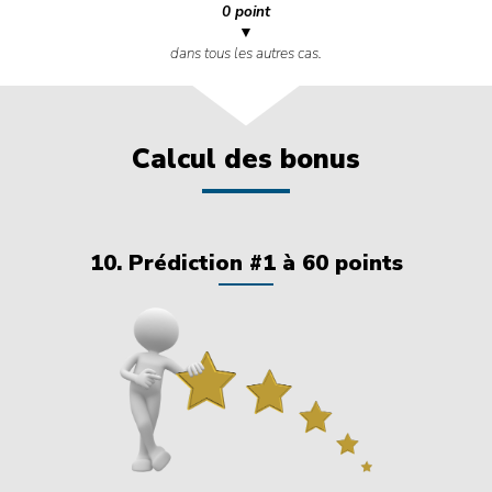
0 point
▼
dans tous les autres cas.
Calcul des bonus
10. Prédiction #1 à 60 points