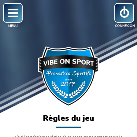
Règles du jeu