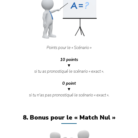
Points pour le « Scénario »
10 points
▼
si tu as pronostiqué le scénario « exact ».
0 point
▼
si tu n'as pas pronostiqué le scénario « exact ».
8. Bonus pour le « Match Nul »