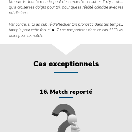
bloqué. Et tout le monde peut désormais le consulter. Il n'y a plus
qu'à croiser les doigts pour toi, pour que la réalité coïncide avec tes
prédictions…
Par contre, si tu as oublié d'effectuer ton pronostic dans les temps…
tant pis pour cette fois-ci ► Tu ne remporteras dans ce cas AUCUN
point pour ce match.
Cas exceptionnels
16. Match reporté