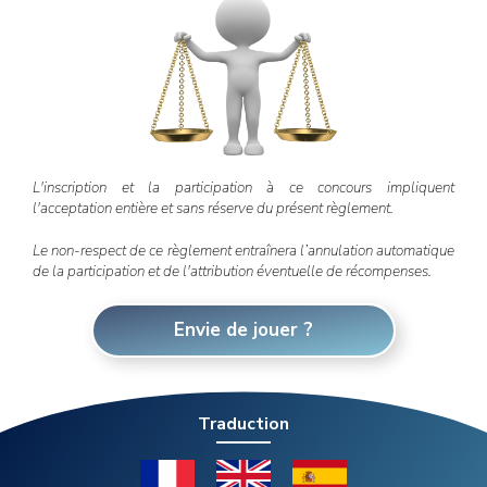
L'inscription et la participation à ce concours impliquent
l'acceptation entière et sans réserve du présent règlement.
Le non-respect de ce règlement entraînera l’annulation automatique
de la participation et de l'attribution éventuelle de récompenses.
Envie de jouer ?
Traduction