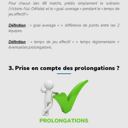
Pour chacun des 48 matchs, prédis simplement le scénario
(Victoire-Nul-Défaite) et le « goal-average » pendant le « temps de
jeu effectif ».
Définition
: « goal-average » = différence de points entre les 2
équipes.
Définition
: « temps de jeu effectif » = temps règlementaire +
éventuelles prolongations.
3. Prise en compte des prolongations ?