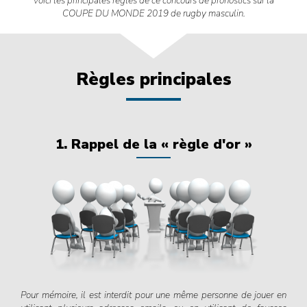
Voici les principales règles de ce concours de pronostics sur la
COUPE DU MONDE 2019 de rugby masculin.
Règles principales
1. Rappel de la « règle d'or »
Pour mémoire, il est interdit pour une même personne de jouer en