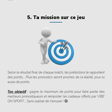
5. Ta mission sur ce jeu
Selon le résultat final de chaque match, tes prédictions te rapportent
des points… Plus tes pronostics seront proches de la réalité, plus tu
auras de points.
Ton objectif
: gagne le maximum de points pour faire partie des
meilleurs pronostiqueurs et remporter les cadeaux offerts par VIBE
ON SPORT… Sans oublier de t'amuser !
😄