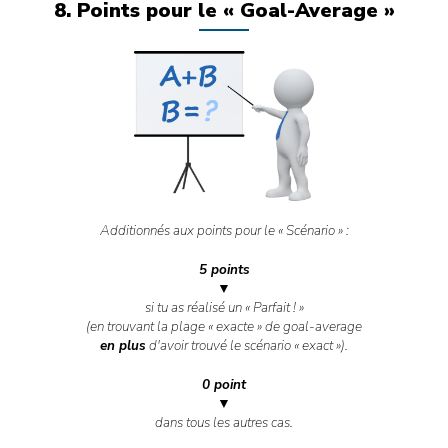
8. Points pour le « Goal-Average »
Additionnés aux points pour le « Scénario » :
5 points
▼
si tu as réalisé un « Parfait ! »
(en trouvant la plage « exacte » de goal-average
en plus
d'avoir trouvé le scénario « exact »).
0 point
▼
dans tous les autres cas.