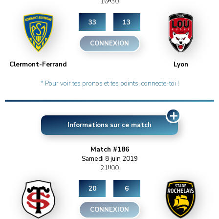
16ᴴ30
33
13
CONNEXION
Clermont-Ferrand
Lyon
* Pour voir tes pronos et tes points, connecte-toi !
Informations sur ce match
Match #186
Samedi 8 juin 2019
21ᴴ00
20
6
CONNEXION