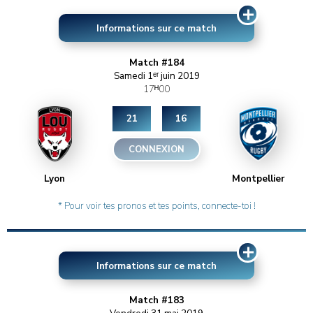
Informations sur ce match
Match #184
Samedi 1ᵉʳ juin 2019
17ᴴ00
21
16
CONNEXION
Lyon
Montpellier
* Pour voir tes pronos et tes points, connecte-toi !
Informations sur ce match
Match #183