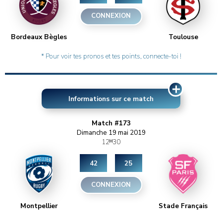
CONNEXION
Bordeaux Bègles
Toulouse
* Pour voir tes pronos et tes points, connecte-toi !
Informations sur ce match
Match #173
Dimanche 19 mai 2019
12ᴴ30
42
25
CONNEXION
Montpellier
Stade Français