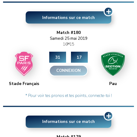
Informations sur ce match
Match #180
Samedi 25 mai 2019
16ᴴ15
31
17
CONNEXION
Stade Français
Pau
* Pour voir tes pronos et tes points, connecte-toi !
Informations sur ce match
Match #179