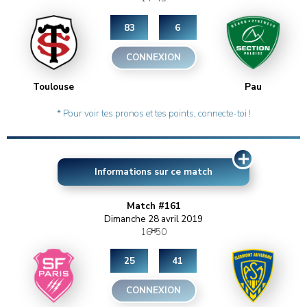
83
6
CONNEXION
Toulouse
Pau
* Pour voir tes pronos et tes points, connecte-toi !
Informations sur ce match
Match #161
Dimanche 28 avril 2019
16ᴴ50
25
41
CONNEXION