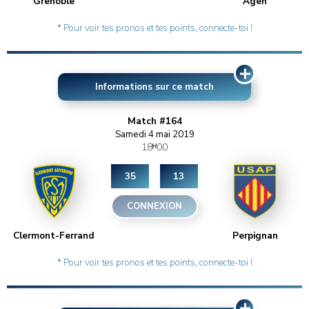
Grenoble
Agen
* Pour voir tes pronos et tes points, connecte-toi !
Informations sur ce match
Match #164
Samedi 4 mai 2019
18ᴴ00
35
13
CONNEXION
Clermont-Ferrand
Perpignan
* Pour voir tes pronos et tes points, connecte-toi !