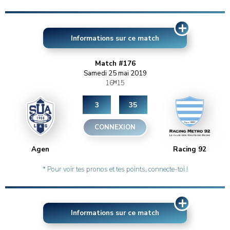
Informations sur ce match
Match #176
Samedi 25 mai 2019
16ᴴ15
3
35
CONNEXION
Agen
Racing 92
* Pour voir tes pronos et tes points, connecte-toi !
Informations sur ce match