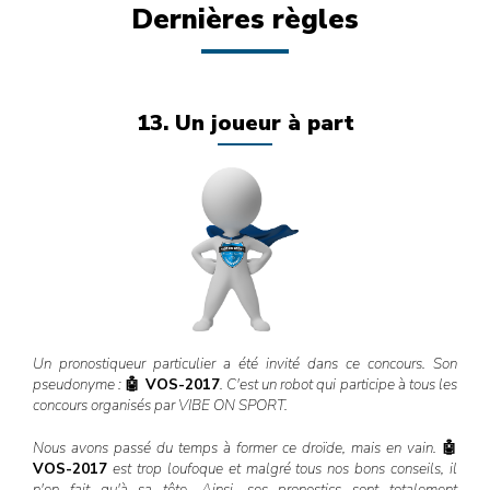
Dernières règles
13. Un joueur à part
Un pronostiqueur particulier a été invité dans ce concours. Son
pseudonyme :
🤖 VOS-2017
. C'est un robot qui participe à tous les
concours organisés par VIBE ON SPORT.
Nous avons passé du temps à former ce droïde, mais en vain.
🤖
VOS-2017
est trop loufoque et malgré tous nos bons conseils, il
n'en fait qu'à sa tête. Ainsi, ses pronostics sont totalement