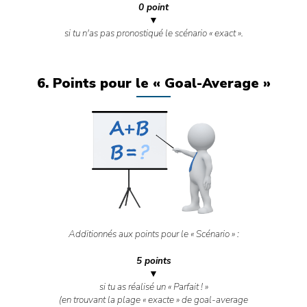
0 point
▼
si tu n'as pas pronostiqué le scénario « exact ».
6. Points pour le « Goal-Average »
Additionnés aux points pour le « Scénario » :
5 points
▼
si tu as réalisé un « Parfait ! »
(en trouvant la plage « exacte » de goal-average