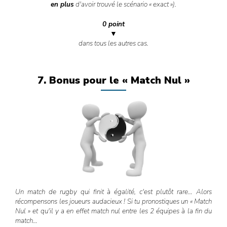
en plus
d'avoir trouvé le scénario « exact »).
0 point
▼
dans tous les autres cas.
7. Bonus pour le « Match Nul »
Un match de rugby qui finit à égalité, c'est plutôt rare… Alors
récompensons les joueurs audacieux ! Si tu pronostiques un « Match
Nul » et qu'il y a en effet match nul entre les 2 équipes à la fin du
match…