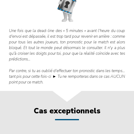
Une fois que la dead-line des « 5 minutes » avant l'heure du coup
d'envoi est dépassée, il est trop tard pour revenir en arrière : comme
pour tous les autres joueurs, ton pronostic pour le match est alors
bloqué. Et tout le monde peut désormais le consulter. Il n'y a plus
qu'à croiser les doigts pour toi, pour que la réalité coïncide avec tes
prédictions…
Par contre, si tu as oublié d'effectuer ton pronostic dans les temps…
tant pis pour cette fois-ci ► Tu ne remporteras dans ce cas AUCUN
point pour ce match.
Cas exceptionnels