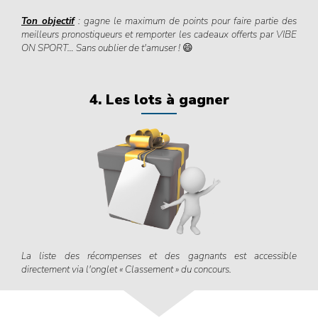
Ton objectif
: gagne le maximum de points pour faire partie des
meilleurs pronostiqueurs et remporter les cadeaux offerts par VIBE
ON SPORT… Sans oublier de t'amuser !
😄
4. Les lots à gagner
La liste des récompenses et des gagnants est accessible
directement via l'onglet « Classement » du concours.