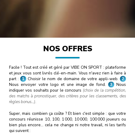
NOS OFFRES
Facile ! Tout est créé et géré par VIBE ON SPORT : plateforme
et jeux vous sont livrés clé-en-main. Vous n'avez rien à faire à
part :
1
Choisir le nom de domaine de votre appli-web.
2
Nous envoyer votre logo et une image de fond.
3
Nous
indiquer vos souhaits pour le concours
(choix de la compétition,
des matchs à pronostiquer, des critères pour les classements, des
règles bonus…)
.
Super, mais combien ça coûte ? Et bien c'est simple : que votre
concours réunisse 10, 100, 1
000
, 10
000
, 100
000
joueurs ou
bien plus encore… cela ne change ni notre travail, ni les tarifs
qui suivent :