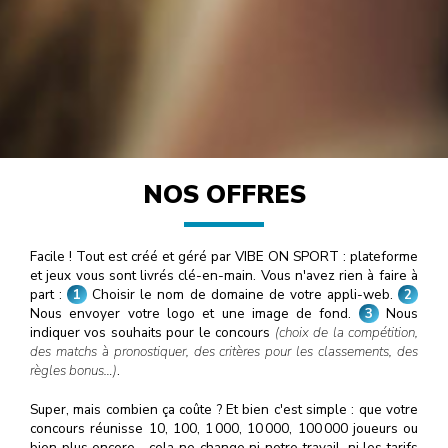
NOS OFFRES
Facile ! Tout est créé et géré par VIBE ON SPORT : plateforme
et jeux vous sont livrés clé-en-main. Vous n'avez rien à faire à
part :
1
Choisir le nom de domaine de votre appli-web.
2
Nous envoyer votre logo et une image de fond.
3
Nous
indiquer vos souhaits pour le concours
(choix de la compétition,
des matchs à pronostiquer, des critères pour les classements, des
règles bonus…)
.
Super, mais combien ça coûte ? Et bien c'est simple : que votre
concours réunisse 10, 100, 1
000
, 10
000
, 100
000
joueurs ou
bien plus encore… cela ne change ni notre travail, ni les tarifs