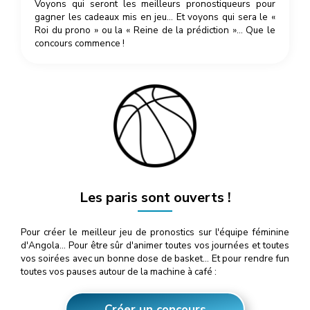
Voyons qui seront les meilleurs pronostiqueurs pour
gagner les cadeaux mis en jeu… Et voyons qui sera le «
Roi du prono » ou la « Reine de la prédiction »… Que le
concours commence !
Les paris sont ouverts !
Pour créer le meilleur jeu de pronostics sur l'équipe féminine
d'Angola… Pour être sûr d'animer toutes vos journées et toutes
vos soirées avec un bonne dose de basket… Et pour rendre fun
toutes vos pauses autour de la machine à café :
Créer un concours