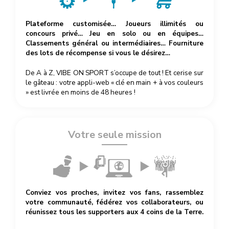
Plateforme customisée… Joueurs illimités ou
concours privé… Jeu en solo ou en équipes…
Classements général ou intermédiaires… Fourniture
des lots de récompense si vous le désirez…
De A à Z, VIBE ON SPORT s’occupe de tout ! Et cerise sur
le gâteau : votre appli-web « clé en main + à vos couleurs
» est livrée en moins de 48 heures !
Votre seule mission
Conviez vos proches, invitez vos fans, rassemblez
votre communauté, fédérez vos collaborateurs, ou
réunissez tous les supporters aux 4 coins de la Terre.