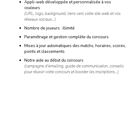
Appli-web développée et personnalisée à vos
couleurs
(URL, logo, background, liens vers votre site web et vos
réseaux sociaux…)
Nombre de joueurs : illimité
Paramétrage et gestion complète du concours
Mises à jour automatiques des matchs, horaires, scores,
points et classements
Notre aide au début du concours
(campagne d'emailing, guide de communication, conseils
pour réussir votre concours et booster les inscriptions…)
Notre support à la fin du concours
(tirage au sort, liste et données personnelles des
gagnants…)
Et si cela ne suffit pas, de nombreuses options sont disponibles
à la carte…