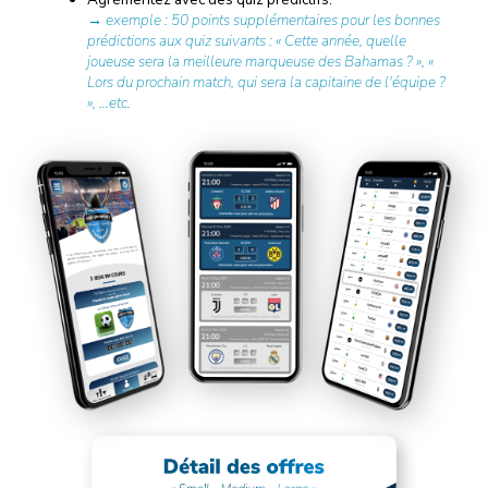
→ exemple : 50 points supplémentaires pour les bonnes
prédictions aux quiz suivants : « Cette année, quelle
joueuse sera la meilleure marqueuse des Bahamas ? », «
Lors du prochain match, qui sera la capitaine de l'équipe ?
», …etc.