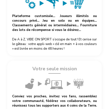
Plateforme customisée… Joueurs illimités ou
concours privé… Jeu en solo ou en équipes…
Classements général ou intermédiaires… Fourniture
des lots de récompense si vous le désirez…
De A à Z, VIBE ON SPORT s’occupe de tout ! Et cerise sur
le gâteau : votre appli-web « clé en main + à vos couleurs
» est livrée en moins de 48 heures !
Votre seule mission
Conviez vos proches, invitez vos fans, rassemblez
votre communauté, fédérez vos collaborateurs, ou
réunissez tous les supporters aux 4 coins de la Terre.