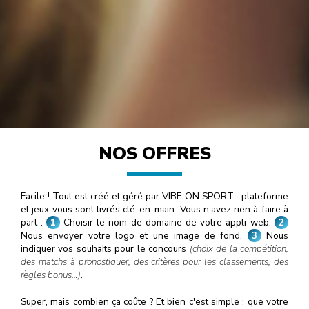
NOS OFFRES
Facile ! Tout est créé et géré par VIBE ON SPORT : plateforme
et jeux vous sont livrés clé-en-main. Vous n'avez rien à faire à
part :
1
Choisir le nom de domaine de votre appli-web.
2
Nous envoyer votre logo et une image de fond.
3
Nous
indiquer vos souhaits pour le concours
(choix de la compétition,
des matchs à pronostiquer, des critères pour les classements, des
règles bonus…)
.
Super, mais combien ça coûte ? Et bien c'est simple : que votre