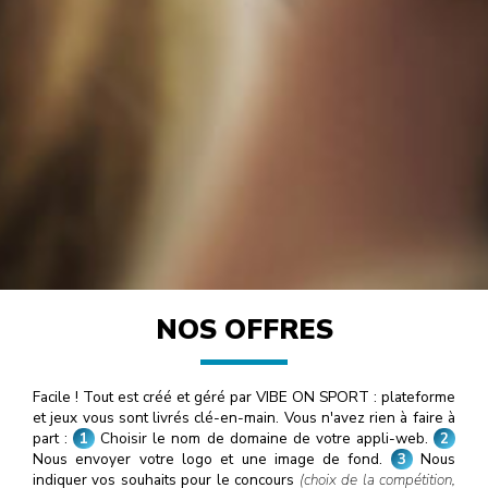
NOS OFFRES
Facile ! Tout est créé et géré par VIBE ON SPORT : plateforme
et jeux vous sont livrés clé-en-main. Vous n'avez rien à faire à
part :
1
Choisir le nom de domaine de votre appli-web.
2
Nous envoyer votre logo et une image de fond.
3
Nous
indiquer vos souhaits pour le concours
(choix de la compétition,