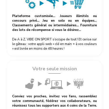
Plateforme customisée… Joueurs illimités ou
concours privé… Jeu en solo ou en équipes…
Classements général ou intermédiaires… Fourniture
des lots de récompense si vous le désirez…
De A à Z, VIBE ON SPORT s’occupe de tout ! Et cerise sur
le gâteau : votre appli-web « clé en main + à vos couleurs
» est livrée en moins de 48 heures !
Votre seule mission
Conviez vos proches, invitez vos fans, rassemblez
votre communauté, fédérez vos collaborateurs, ou
réunissez tous les supporters aux 4 coins de la Terre.