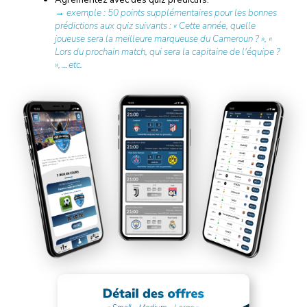
→ exemple : 50 points supplémentaires pour les bonnes
prédictions aux quiz suivants : « Cette année, quelle
joueuse sera la meilleure marqueuse du Cameroun ? », «
Lors du prochain match, qui sera la capitaine de l'équipe ?
», …etc.