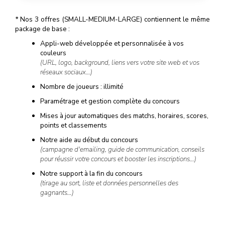
*
Nos 3 offres (SMALL-MEDIUM-LARGE) contiennent le même
package de base :
Appli-web développée et personnalisée à vos
couleurs
(URL, logo, background, liens vers votre site web et vos
réseaux sociaux…)
Nombre de joueurs : illimité
Paramétrage et gestion complète du concours
Mises à jour automatiques des matchs, horaires, scores,
points et classements
Notre aide au début du concours
(campagne d'emailing, guide de communication, conseils
pour réussir votre concours et booster les inscriptions…)
Notre support à la fin du concours
(tirage au sort, liste et données personnelles des
gagnants…)
Et si cela ne suffit pas, de nombreuses options sont disponibles
à la carte…