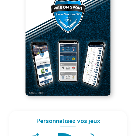
Personnalisez vos jeux