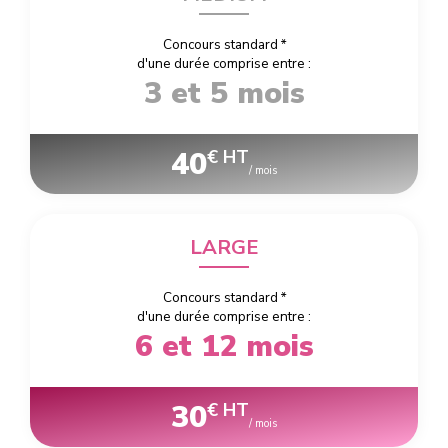
Concours standard
*
d'une durée comprise entre :
3 et 5 mois
40
€ HT
/ mois
LARGE
Concours standard
*
d'une durée comprise entre :
6 et 12 mois
30
€ HT
/ mois