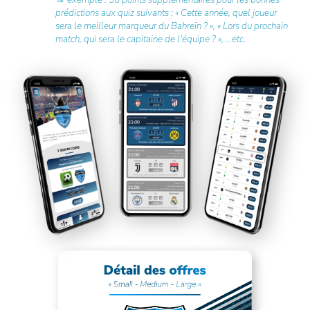
prédictions aux quiz suivants : « Cette année, quel joueur
sera le meilleur marqueur du Bahreïn ? », « Lors du prochain
match, qui sera le capitaine de l'équipe ? », …etc.