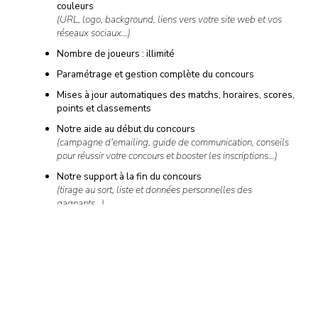
couleurs
(URL, logo, background, liens vers votre site web et vos
réseaux sociaux…)
Nombre de joueurs : illimité
Paramétrage et gestion complète du concours
Mises à jour automatiques des matchs, horaires, scores,
points et classements
Notre aide au début du concours
(campagne d'emailing, guide de communication, conseils
pour réussir votre concours et booster les inscriptions…)
Notre support à la fin du concours
(tirage au sort, liste et données personnelles des
gagnants…)
Et si cela ne suffit pas, de nombreuses options sont disponibles
à la carte…