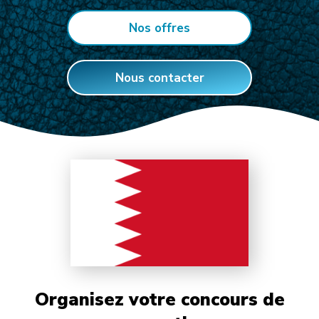
Nos offres
Nous contacter
Organisez votre concours de