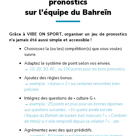
pronostics
sur l'équipe du Bahreïn
Grâce à VIBE ON SPORT, organiser un jeu de pronostics
n'a jamais été aussi simple et accessible !
Choisissez la (ou les) compétition(s) que vous voulez
suivre.
Adaptez le système de point selon vos envies.
→ 10, 20, 30, 40… ou 100 points pour les bons pronostics.
Ajoutez des règles bonus.
→ exemple : « bonus × 2 » sur certaines rencontres bien
précises.
Intégrez des questions de « culture G ».
→ exemple : 25 points en plus pour les bonnes réponses
aux questions suivantes : « En quelle année est née
l'équipe du Bahreïn de basket-ball masculin ? », « Combien
de titre(s) a-t-elle remporté depuis sa création ? », …etc.
Agrémentez avec des quiz prédictifs.
→ exemple : 50 points supplémentaires pour les bonnes