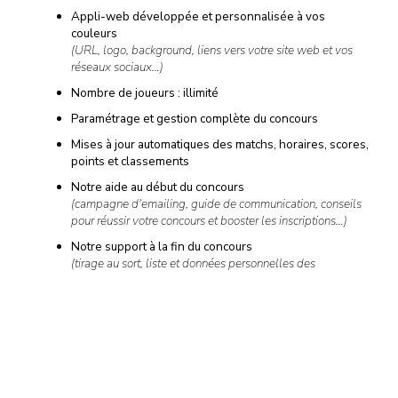
Appli-web développée et personnalisée à vos
couleurs
(URL, logo, background, liens vers votre site web et vos
réseaux sociaux…)
Nombre de joueurs : illimité
Paramétrage et gestion complète du concours
Mises à jour automatiques des matchs, horaires, scores,
points et classements
Notre aide au début du concours
(campagne d'emailing, guide de communication, conseils
pour réussir votre concours et booster les inscriptions…)
Notre support à la fin du concours
(tirage au sort, liste et données personnelles des
gagnants…)
Et si cela ne suffit pas, de nombreuses options sont disponibles
à la carte…