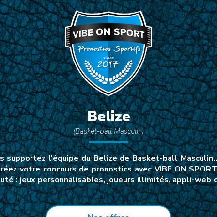
Belize
(Basket-ball Masculin)
 supportez l'équipe du Belize de Basket-ball Masculin… 
Créez votre concours de pronostics avec VIBE ON SPORT !
té : jeux personnalisables, joueurs illimités, appli-web