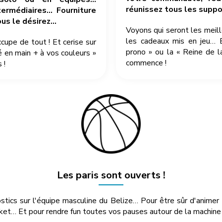
réunissez tous les suppor
ermédiaires… Fourniture
ous le désirez…
Voyons qui seront les meil
les cadeaux mis en jeu… 
pe de tout ! Et cerise sur
prono » ou la « Reine de l
é en main + à vos couleurs »
commence !
 !
Les paris sont ouverts !
ostics sur l'équipe masculine du Belize… Pour être sûr d'anime
et… Et pour rendre fun toutes vos pauses autour de la machine à