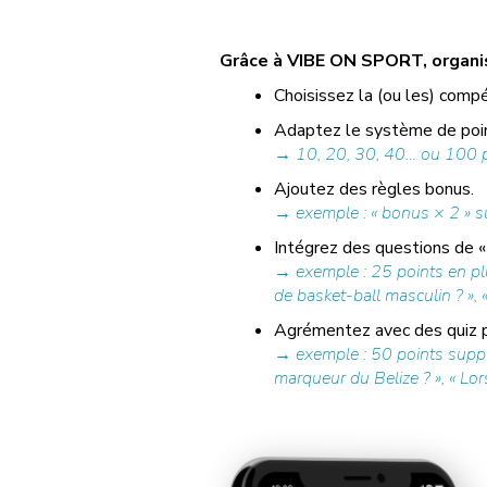
Grâce à VIBE ON SPORT, organise
Choisissez la (ou les) compé
Adaptez le système de poin
→ 10, 20, 30, 40… ou 100 po
Ajoutez des règles bonus.
→ exemple : « bonus × 2 » su
Intégrez des questions de « 
→ exemple : 25 points en plu
de basket-ball masculin ? », 
Agrémentez avec des quiz pr
→ exemple : 50 points supplé
marqueur du Belize ? », « Lors