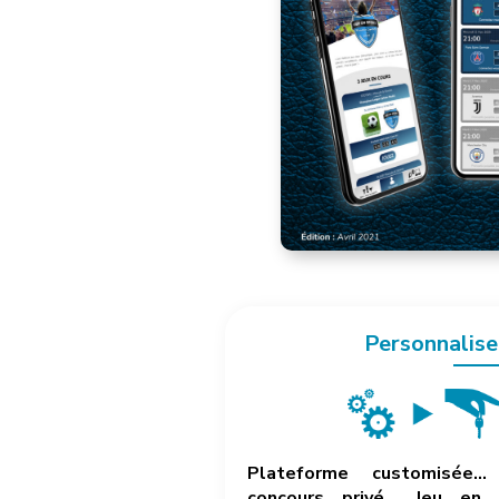
Personnalise
Plateforme customisée… 
concours privé… Jeu en