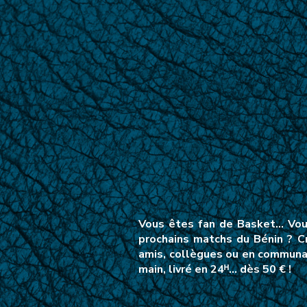
Vous êtes fan de Basket… Vous
prochains matchs du Bénin ? C
amis, collègues ou en communau
main, livré en 24ᴴ… dès 50 € !