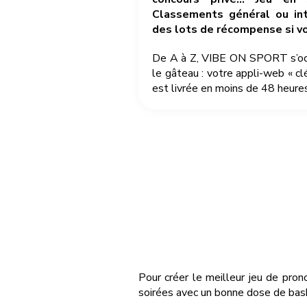
Classements général ou int
des lots de récompense si v
De A à Z, VIBE ON SPORT s’occu
le gâteau : votre appli-web « cl
est livrée en moins de 48 heures
Pour créer le meilleur jeu de pron
soirées avec un bonne dose de bask