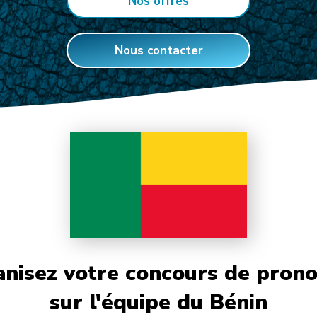
Nos offres
Nous contacter
nisez votre concours de prono
sur l'équipe du Bénin