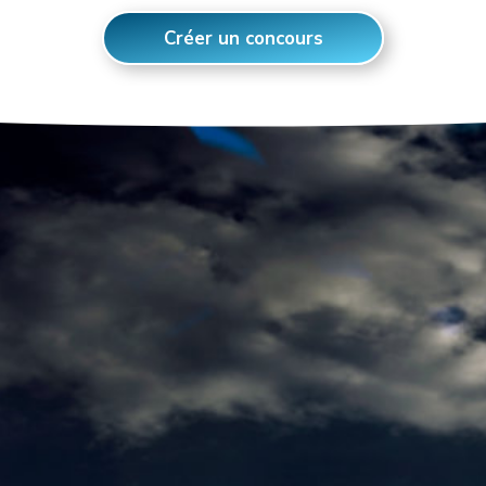
Créer un concours