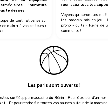
réunissez tous les suppor
ermédiaires… Fourniture
ous le désirez…
Voyons qui seront les meil
les cadeaux mis en jeu… 
pe de tout ! Et cerise sur
prono » ou la « Reine de l
é en main + à vos couleurs »
commence !
 !
Les paris sont ouverts !
ostics sur l'équipe masculine du Bénin… Pour être sûr d'anime
et… Et pour rendre fun toutes vos pauses autour de la machine à