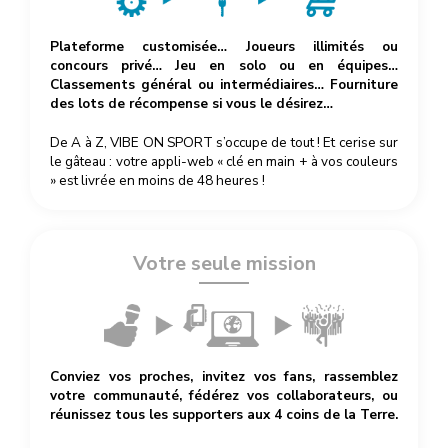
Plateforme customisée… Joueurs illimités ou
concours privé… Jeu en solo ou en équipes…
Classements général ou intermédiaires… Fourniture
des lots de récompense si vous le désirez…
De A à Z, VIBE ON SPORT s’occupe de tout ! Et cerise sur
le gâteau : votre appli-web « clé en main + à vos couleurs
» est livrée en moins de 48 heures !
Votre seule mission
Conviez vos proches, invitez vos fans, rassemblez
votre communauté, fédérez vos collaborateurs, ou
réunissez tous les supporters aux 4 coins de la Terre.