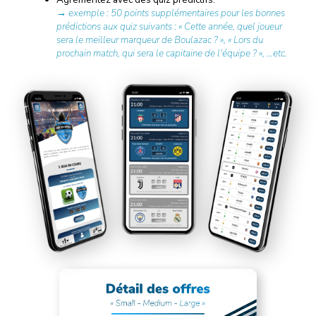
→ exemple : 50 points supplémentaires pour les bonnes
prédictions aux quiz suivants : « Cette année, quel joueur
sera le meilleur marqueur de Boulazac ? », « Lors du
prochain match, qui sera le capitaine de l'équipe ? », …etc.