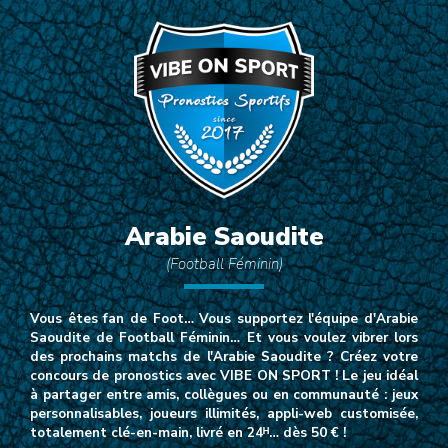
Arabie Saoudite
(Football Féminin)
Vous êtes fan de Foot… Vous supportez l'équipe d'Arabie
Saoudite de Football Féminin… Et vous voulez vibrer lors
des prochains matchs de l'Arabie Saoudite ? Créez votre
concours de pronostics avec VIBE ON SPORT ! Le jeu idéal
à partager entre amis, collègues ou en communauté : jeux
personnalisables, joueurs illimités, appli-web customisée,
totalement clé-en-main, livré en 24ᴴ… dès 50 € !