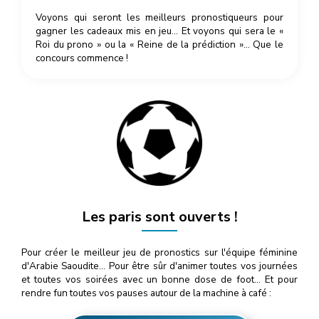
Voyons qui seront les meilleurs pronostiqueurs pour
gagner les cadeaux mis en jeu… Et voyons qui sera le «
Roi du prono » ou la « Reine de la prédiction »… Que le
concours commence !
Les paris sont ouverts !
Pour créer le meilleur jeu de pronostics sur l'équipe féminine
d'Arabie Saoudite… Pour être sûr d'animer toutes vos journées
et toutes vos soirées avec un bonne dose de foot… Et pour
rendre fun toutes vos pauses autour de la machine à café :