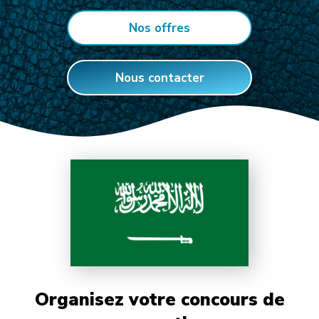
Nos offres
Nous contacter
Organisez votre concours de