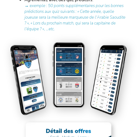
→ exemple : 50 points supplémentaires pour les bonnes
prédictions aux quiz suivants : « Cette année, quelle
joueuse sera la meilleure marqueuse de l'Arabie Saoudite
? », « Lors du prochain match, qui sera la capitaine de
l'équipe ? », …etc.