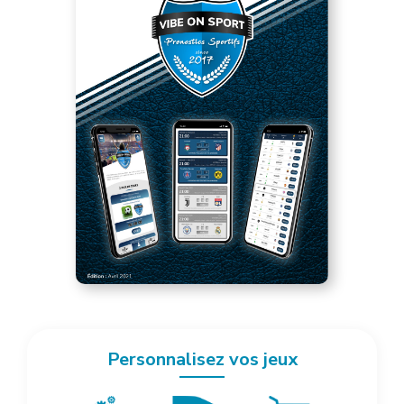
Personnalisez vos jeux