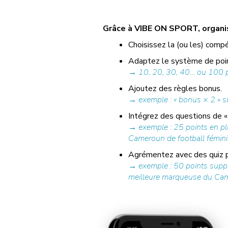
Grâce à VIBE ON SPORT, organise
Choisissez la (ou les) compé
Adaptez le système de poin
→ 10, 20, 30, 40… ou 100 po
Ajoutez des règles bonus.
→ exemple : « bonus × 2 » su
Intégrez des questions de « 
→ exemple : 25 points en pl
Cameroun de football féminin 
Agrémentez avec des quiz pr
→ exemple : 50 points supplé
meilleure marqueuse du Camero