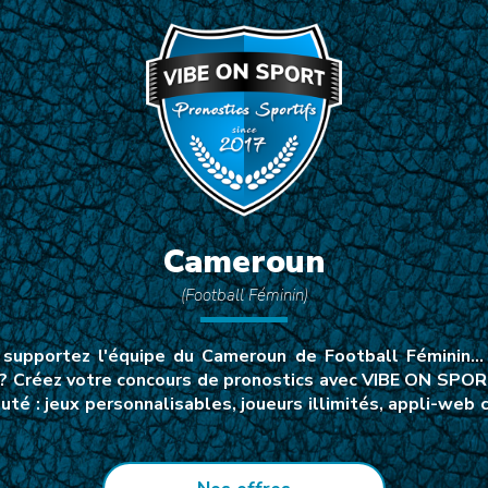
Cameroun
(Football Féminin)
supportez l'équipe du Cameroun de Football Féminin… E
 Créez votre concours de pronostics avec VIBE ON SPORT 
té : jeux personnalisables, joueurs illimités, appli-web