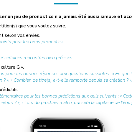
r un jeu de pronostics n'a jamais été aussi simple et acc
tition(s) que vous voulez suivre.
t selon vos envies.
ints pour les bons pronostics.
r certaines rencontres bien précises.
culture G ».
us pour les bonnes réponses aux questions suivantes : « En quell
? », « Combien de titre(s) a-t-elle remporté depuis sa création ? »,
édictifs.
mentaires pour les bonnes prédictions aux quiz suivants : « Cette
un ? », « Lors du prochain match, qui sera la capitaine de l'équip