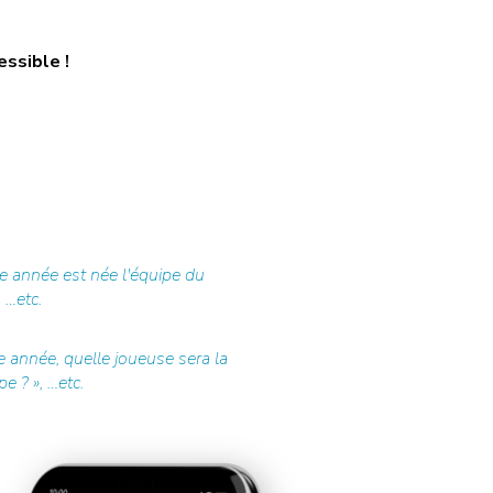
essible !
e année est née l'équipe du
 …etc.
 année, quelle joueuse sera la
e ? », …etc.