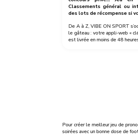
Classements général ou int
des lots de récompense si v
De A à Z, VIBE ON SPORT s’occu
le gâteau : votre appli-web « cl
est livrée en moins de 48 heures
Pour créer le meilleur jeu de pron
soirées avec un bonne dose de foot