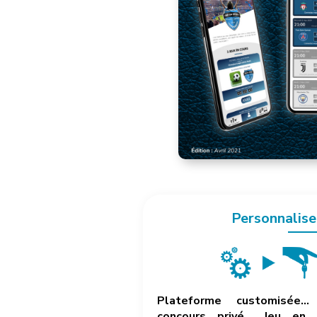
Personnalise
Plateforme customisée… 
concours privé… Jeu en