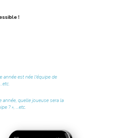
essible !
e année est née l'équipe de
…etc.
 année, quelle joueuse sera la
pe ? », …etc.