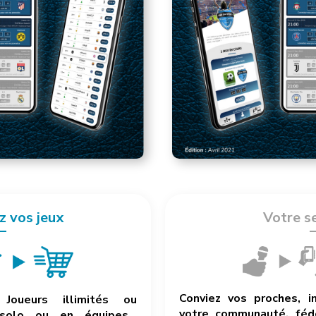
z vos jeux
Votre s
Conviez vos proches, i
Joueurs illimités ou
votre communauté, fédé
 solo ou en équipes…