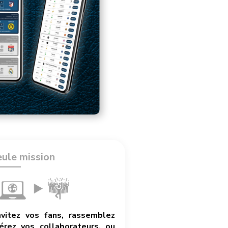
eule mission
nvitez vos fans, rassemblez
rez vos collaborateurs, ou