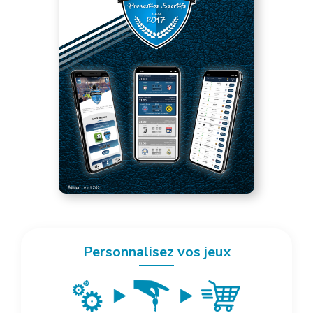
Personnalisez vos jeux