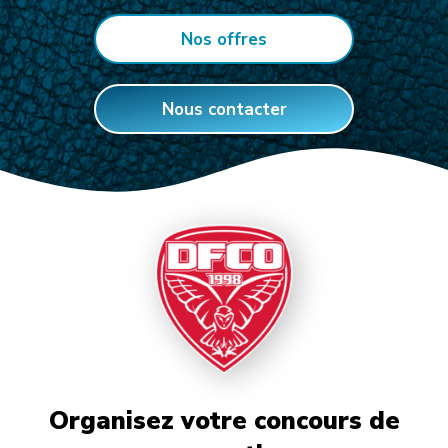
Nos offres
Nous contacter
Organisez votre concours de