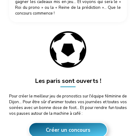
gagner les cadeaux mis en jeu… Et voyons qui sera le «
Roi du prono » ou la « Reine de la prédiction »… Que le
concours commence !
Les paris sont ouverts !
Pour créer le meilleur jeu de pronostics sur l'équipe féminine de
Dijon… Pour être sûr d'animer toutes vos journées et toutes vos
soirées avec un bonne dose de foot… Et pour rendre fun toutes
vos pauses autour de la machine à café :
Créer un concours