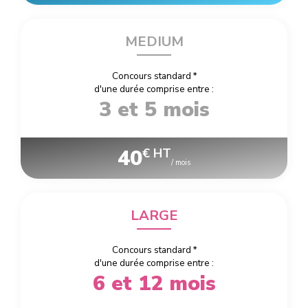
MEDIUM
Concours standard
*
d'une durée comprise entre :
3 et 5 mois
40
€ HT
/ mois
LARGE
Concours standard
*
d'une durée comprise entre :
6 et 12 mois