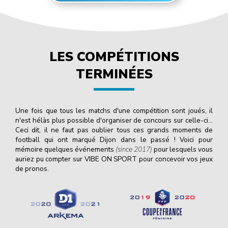
LES COMPÉTITIONS
TERMINÉES
Une fois que tous les matchs d'une compétition sont joués, il
n'est hélàs plus possible d'organiser de concours sur celle-ci…
Ceci dit, il ne faut pas oublier tous ces grands moments de
football qui ont marqué Dijon dans le passé ! Voici pour
mémoire quelques événements
(since 2017)
pour lesquels vous
auriez pu compter sur VIBE ON SPORT pour concevoir vos jeux
de pronos.