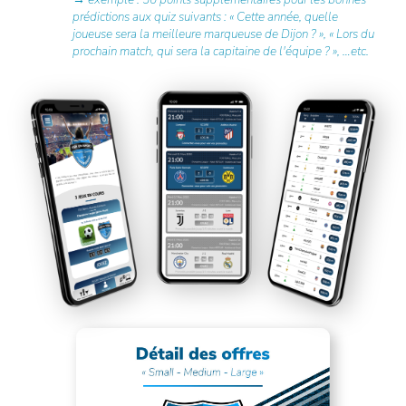
prédictions aux quiz suivants : « Cette année, quelle
joueuse sera la meilleure marqueuse de Dijon ? », « Lors du
prochain match, qui sera la capitaine de l'équipe ? », …etc.