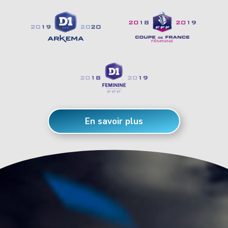
En savoir plus