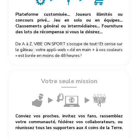
Plateforme customisée… Joueurs illimités ou
concours privé… Jeu en solo ou en équipes…
Classements général ou intermédiaires… Fourniture
des lots de récompense si vous le désirez…
De A à Z, VIBE ON SPORT s’occupe de tout ! Et cerise sur
le gâteau : votre appli-web « clé en main + à vos couleurs
» est livrée en moins de 48 heures !
Votre seule mission
Conviez vos proches, invitez vos fans, rassemblez
votre communauté, fédérez vos collaborateurs, ou
réunissez tous les supporters aux 4 coins de la Terre.