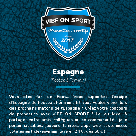
Espagne
(Football Féminin)
Vous êtes fan de Foot… Vous supportez l'équipe
d'Espagne de Football Féminin… Et vous voulez vibrer lors
des prochains matchs de l'Espagne ? Créez votre concours
de pronostics avec VIBE ON SPORT ! Le jeu idéal à
partager entre amis, collègues ou en communauté : jeux
personnalisables, joueurs illimités, appli-web customisée,
totalement clé-en-main, livré en 24ᴴ… dès 50 € !