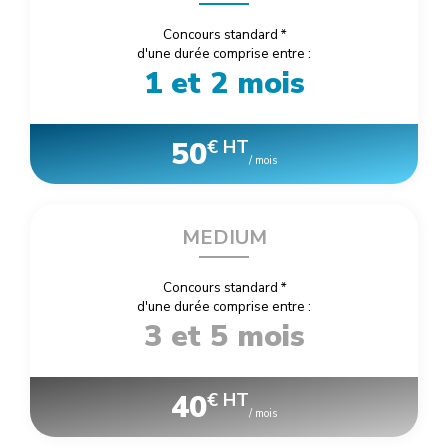
Concours standard
*
d'une durée comprise entre :
1 et 2 mois
50
€ HT
/ mois
MEDIUM
Concours standard
*
d'une durée comprise entre :
3 et 5 mois
40
€ HT
/ mois