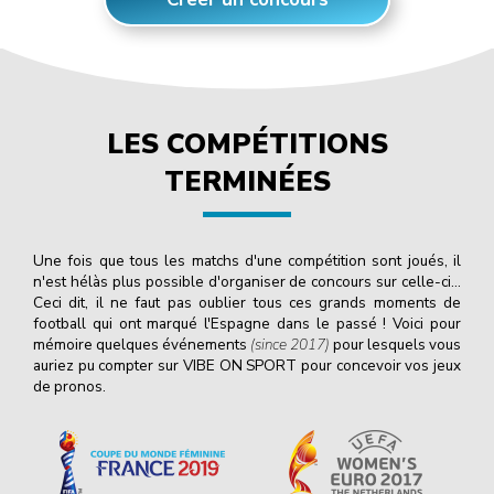
LES COMPÉTITIONS
TERMINÉES
Une fois que tous les matchs d'une compétition sont joués, il
n'est hélàs plus possible d'organiser de concours sur celle-ci…
Ceci dit, il ne faut pas oublier tous ces grands moments de
football qui ont marqué l'Espagne dans le passé ! Voici pour
mémoire quelques événements
(since 2017)
pour lesquels vous
auriez pu compter sur VIBE ON SPORT pour concevoir vos jeux
de pronos.