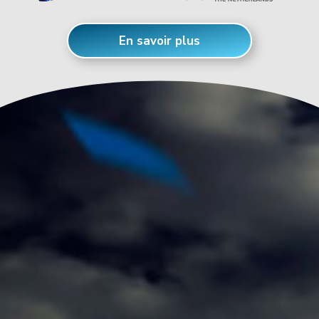
En savoir plus