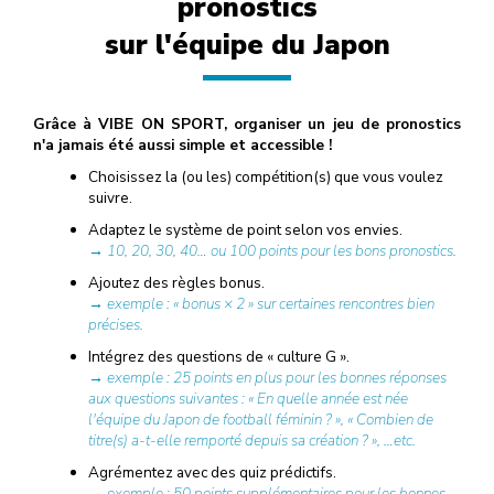
pronostics
sur l'équipe du Japon
Grâce à VIBE ON SPORT, organiser un jeu de pronostics
n'a jamais été aussi simple et accessible !
Choisissez la (ou les) compétition(s) que vous voulez
suivre.
Adaptez le système de point selon vos envies.
→ 10, 20, 30, 40… ou 100 points pour les bons pronostics.
Ajoutez des règles bonus.
→ exemple : « bonus × 2 » sur certaines rencontres bien
précises.
Intégrez des questions de « culture G ».
→ exemple : 25 points en plus pour les bonnes réponses
aux questions suivantes : « En quelle année est née
l'équipe du Japon de football féminin ? », « Combien de
titre(s) a-t-elle remporté depuis sa création ? », …etc.
Agrémentez avec des quiz prédictifs.
→ exemple : 50 points supplémentaires pour les bonnes