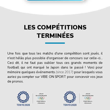
LES COMPÉTITIONS
TERMINÉES
Une fois que tous les matchs d'une compétition sont joués, il
n'est hélàs plus possible d'organiser de concours sur celle-ci…
Ceci dit, il ne faut pas oublier tous ces grands moments de
football qui ont marqué le Japon dans le passé ! Voici pour
mémoire quelques événements
(since 2017)
pour lesquels vous
auriez pu compter sur VIBE ON SPORT pour concevoir vos jeux
de pronos.