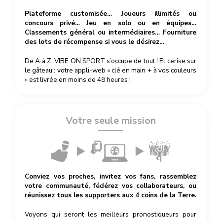
Plateforme customisée… Joueurs illimités ou
concours privé… Jeu en solo ou en équipes…
Classements général ou intermédiaires… Fourniture
des lots de récompense si vous le désirez…
De A à Z, VIBE ON SPORT s’occupe de tout ! Et cerise sur
le gâteau : votre appli-web « clé en main + à vos couleurs
» est livrée en moins de 48 heures !
Votre seule mission
Conviez vos proches, invitez vos fans, rassemblez
votre communauté, fédérez vos collaborateurs, ou
réunissez tous les supporters aux 4 coins de la Terre.
Voyons qui seront les meilleurs pronostiqueurs pour