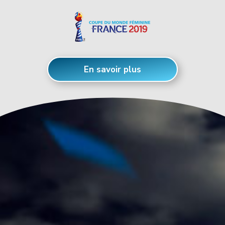
En savoir plus