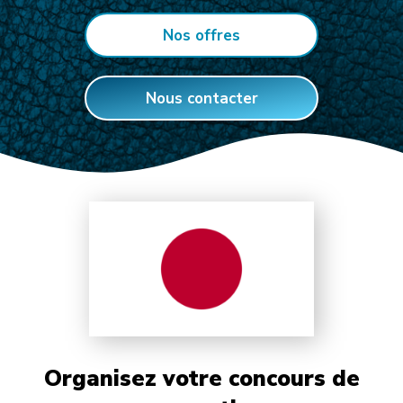
Nos offres
Nous contacter
Organisez votre concours de