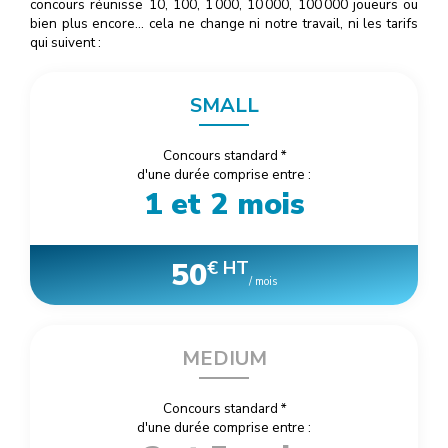
concours réunisse 10, 100, 1
000
, 10
000
, 100
000
joueurs ou
bien plus encore… cela ne change ni notre travail, ni les tarifs
qui suivent :
SMALL
Concours standard
*
d'une durée comprise entre :
1 et 2 mois
50
€ HT
/ mois
MEDIUM
Concours standard
*
d'une durée comprise entre :