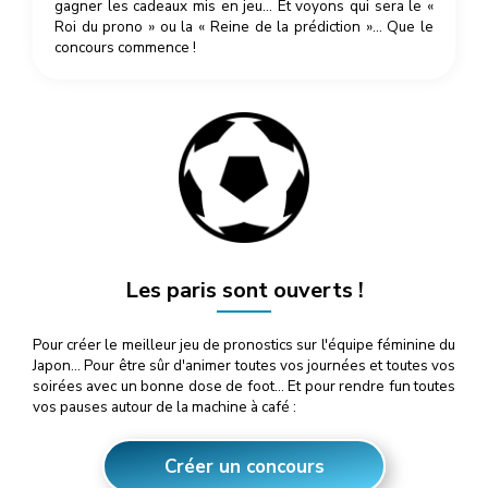
gagner les cadeaux mis en jeu… Et voyons qui sera le «
Roi du prono » ou la « Reine de la prédiction »… Que le
concours commence !
Les paris sont ouverts !
Pour créer le meilleur jeu de pronostics sur l'équipe féminine du
Japon… Pour être sûr d'animer toutes vos journées et toutes vos
soirées avec un bonne dose de foot… Et pour rendre fun toutes
vos pauses autour de la machine à café :
Créer un concours