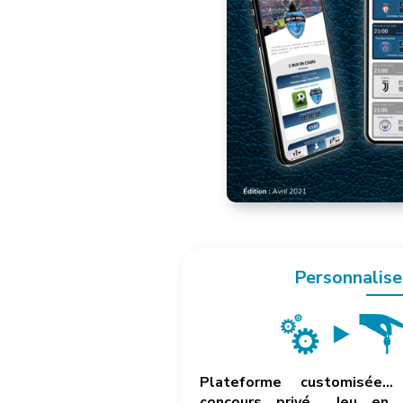
Personnalise
Plateforme customisée… 
concours privé… Jeu en