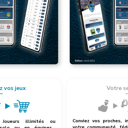
z vos jeux
Votre s
Conviez vos proches, i
Joueurs illimités ou
votre communauté, fédé
 solo ou en équipes…