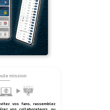
eule mission
nvitez vos fans, rassemblez
rez vos collaborateurs, ou