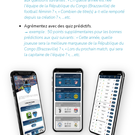
aux questions suivantes : « En quelle année est née
l'équipe de la République du Congo (Brazzaville) de
football féminin ? », « Combien de titre(s) a-t-elle remporté
depuis sa création ? », …etc.
Agrémentez avec des quiz prédictifs.
→ exemple : 50 points supplémentaires pour les bonnes
prédictions aux quiz suivants : « Cette année, quelle
joueuse sera la meilleure marqueuse de la République du
Congo (Brazzaville) ? », « Lors du prochain match, qui sera
la capitaine de l'équipe ? », …etc.