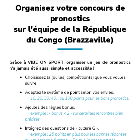
Organisez votre concours de
pronostics
sur l'équipe de la République
du Congo (Brazzaville)
Grâce à VIBE ON SPORT, organiser un jeu de pronostics
n'a jamais été aussi simple et accessible !
Choisissez la (ou les) compétition(s) que vous voulez
suivre.
Adaptez le système de point selon vos envies.
→ 10, 20, 30, 40… ou 100 points pour les bons pronostics.
Ajoutez des règles bonus.
→ exemple : « bonus × 2 » sur certaines rencontres bien
précises.
Intégrez des questions de « culture G ».
→ exemple : 25 points en plus pour les bonnes réponses