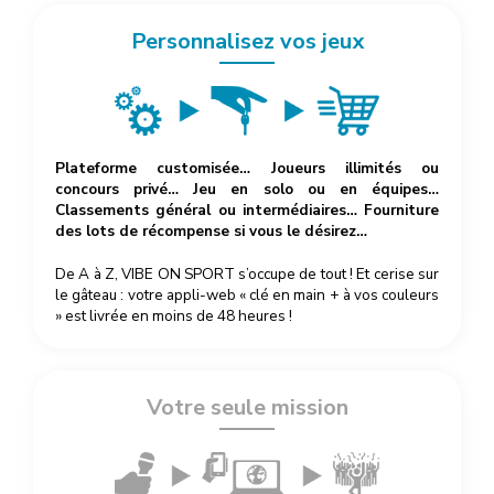
Personnalisez vos jeux
Plateforme customisée… Joueurs illimités ou
concours privé… Jeu en solo ou en équipes…
Classements général ou intermédiaires… Fourniture
des lots de récompense si vous le désirez…
De A à Z, VIBE ON SPORT s’occupe de tout ! Et cerise sur
le gâteau : votre appli-web « clé en main + à vos couleurs
» est livrée en moins de 48 heures !
Votre seule mission