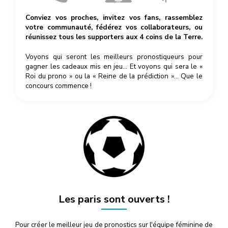
Conviez vos proches, invitez vos fans, rassemblez
votre communauté, fédérez vos collaborateurs, ou
réunissez tous les supporters aux 4 coins de la Terre.
Voyons qui seront les meilleurs pronostiqueurs pour
gagner les cadeaux mis en jeu… Et voyons qui sera le «
Roi du prono » ou la « Reine de la prédiction »… Que le
concours commence !
Les paris sont ouverts !
Pour créer le meilleur jeu de pronostics sur l'équipe féminine de