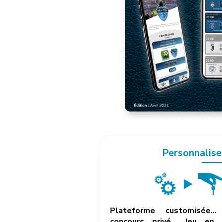
Personnalise
Plateforme customisée… 
concours privé… Jeu en