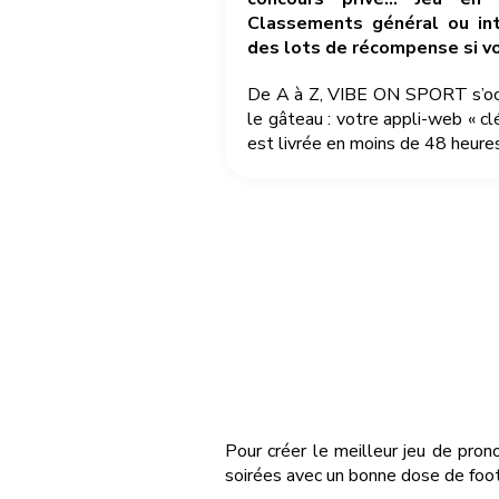
Classements général ou int
des lots de récompense si v
De A à Z, VIBE ON SPORT s’occu
le gâteau : votre appli-web « cl
est livrée en moins de 48 heures
Pour créer le meilleur jeu de pron
soirées avec un bonne dose de foot