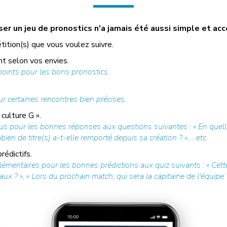
r un jeu de pronostics n'a jamais été aussi simple et acc
tition(s) que vous voulez suivre.
t selon vos envies.
ints pour les bons pronostics.
r certaines rencontres bien précises.
culture G ».
us pour les bonnes réponses aux questions suivantes : « En quel
bien de titre(s) a-t-elle remporté depuis sa création ? », …etc.
édictifs.
mentaires pour les bonnes prédictions aux quiz suivants : « Cette
 ? », « Lors du prochain match, qui sera la capitaine de l'équipe ?