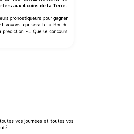
ters aux 4 coins de la Terre.
leurs pronostiqueurs pour gagner
Et voyons qui sera le « Roi du
a prédiction »… Que le concours
r toutes vos journées et toutes vos
afé :