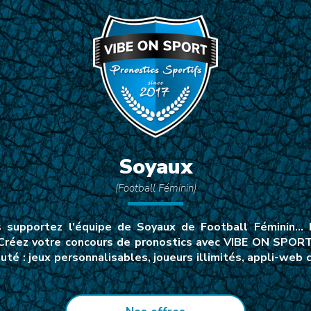
Soyaux
(Football Féminin)
supportez l'équipe de Soyaux de Football Féminin… E
Créez votre concours de pronostics avec VIBE ON SPORT !
té : jeux personnalisables, joueurs illimités, appli-web