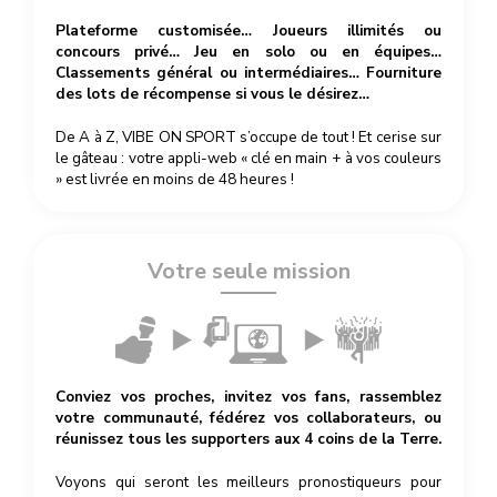
Plateforme customisée… Joueurs illimités ou
concours privé… Jeu en solo ou en équipes…
Classements général ou intermédiaires… Fourniture
des lots de récompense si vous le désirez…
De A à Z, VIBE ON SPORT s’occupe de tout ! Et cerise sur
le gâteau : votre appli-web « clé en main + à vos couleurs
» est livrée en moins de 48 heures !
Votre seule mission
Conviez vos proches, invitez vos fans, rassemblez
votre communauté, fédérez vos collaborateurs, ou
réunissez tous les supporters aux 4 coins de la Terre.
Voyons qui seront les meilleurs pronostiqueurs pour