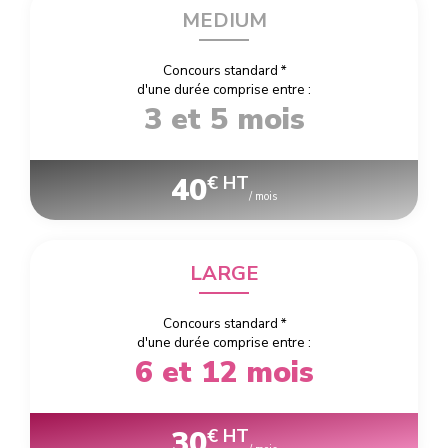
MEDIUM
Concours standard
*
d'une durée comprise entre :
3 et 5 mois
40
€ HT
/ mois
LARGE
Concours standard
*
d'une durée comprise entre :
6 et 12 mois
30
€ HT