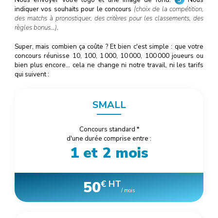
indiquer vos souhaits pour le concours
(choix de la compétition,
des matchs à pronostiquer, des critères pour les classements, des
règles bonus…)
.
Super, mais combien ça coûte ? Et bien c'est simple : que votre
concours réunisse 10, 100, 1
000
, 10
000
, 100
000
joueurs ou
bien plus encore… cela ne change ni notre travail, ni les tarifs
qui suivent :
SMALL
Concours standard
*
d'une durée comprise entre :
1 et 2 mois
50
€ HT
/ mois