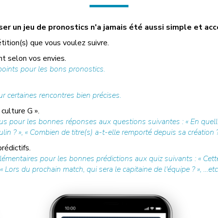
r un jeu de pronostics n'a jamais été aussi simple et acc
tition(s) que vous voulez suivre.
t selon vos envies.
ints pour les bons pronostics.
r certaines rencontres bien précises.
culture G ».
us pour les bonnes réponses aux questions suivantes : « En quell
 ? », « Combien de titre(s) a-t-elle remporté depuis sa création ? 
édictifs.
mentaires pour les bonnes prédictions aux quiz suivants : « Cette
ors du prochain match, qui sera le capitaine de l'équipe ? », …etc