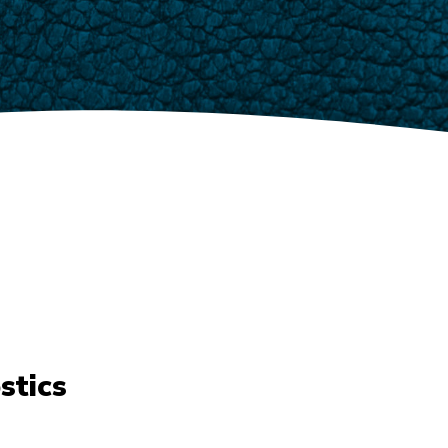
stics