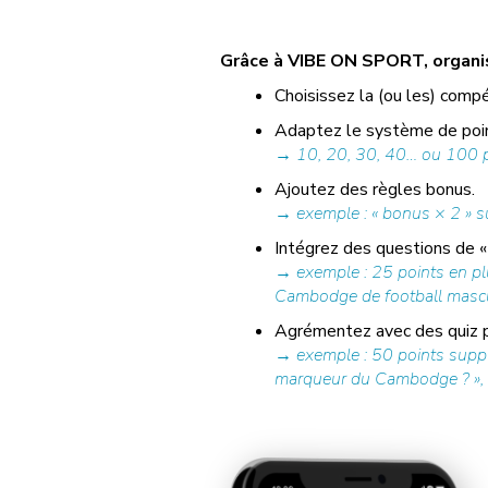
Grâce à VIBE ON SPORT, organise
Choisissez la (ou les) compé
Adaptez le système de poin
→ 10, 20, 30, 40… ou 100 po
Ajoutez des règles bonus.
→ exemple : « bonus × 2 » su
Intégrez des questions de « 
→ exemple : 25 points en pl
Cambodge de football masculin
Agrémentez avec des quiz pr
→ exemple : 50 points supplé
marqueur du Cambodge ? », « L