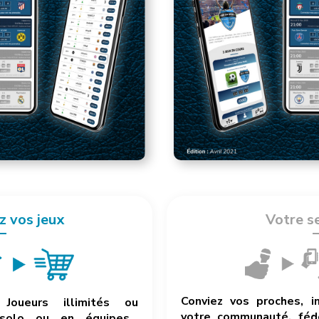
z vos jeux
Votre s
Conviez vos proches, i
Joueurs illimités ou
votre communauté, fédé
 solo ou en équipes…