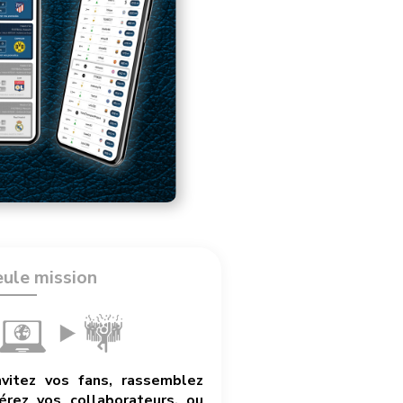
eule mission
nvitez vos fans, rassemblez
rez vos collaborateurs, ou