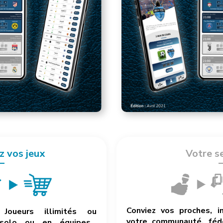
z vos jeux
Votre s
Conviez vos proches, i
Joueurs illimités ou
votre communauté, fédé
 solo ou en équipes…