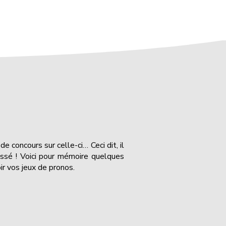
e concours sur celle-ci… Ceci dit, il
ssé ! Voici pour mémoire quelques
 vos jeux de pronos.