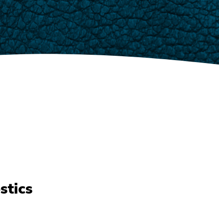
stics