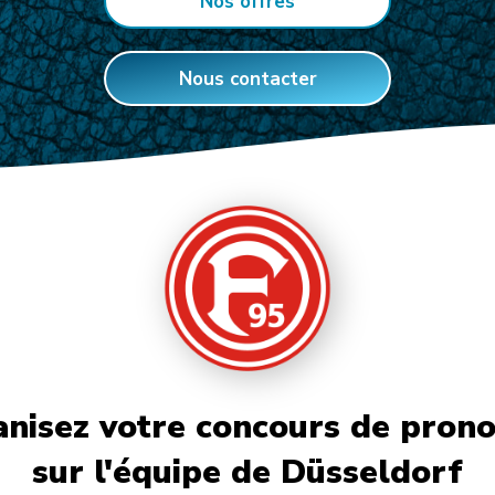
Nos offres
Nous contacter
nisez votre concours de prono
sur l'équipe de Düsseldorf