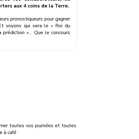
ters aux 4 coins de la Terre.
leurs pronostiqueurs pour gagner
Et voyons qui sera le « Roi du
a prédiction »… Que le concours
nimer toutes vos journées et toutes
 à café :