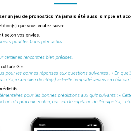
r un jeu de pronostics n'a jamais été aussi simple et acc
tition(s) que vous voulez suivre.
t selon vos envies.
ints pour les bons pronostics.
r certaines rencontres bien précises.
culture G ».
us pour les bonnes réponses aux questions suivantes : « En quell
in ? », « Combien de titre(s) a-t-elle remporté depuis sa création ?
édictifs.
mentaires pour les bonnes prédictions aux quiz suivants : « Cette
 Lors du prochain match, qui sera le capitaine de l'équipe ? », …etc