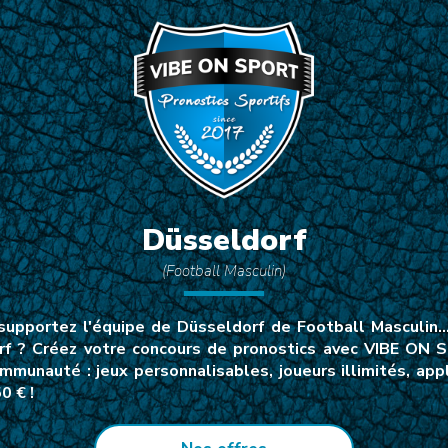
Düsseldorf
(Football Masculin)
upportez l'équipe de Düsseldorf de Football Masculin… 
f ? Créez votre concours de pronostics avec VIBE ON S
mmunauté : jeux personnalisables, joueurs illimités, a
0 € !