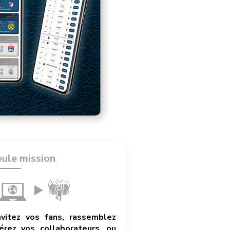
eule mission
nvitez vos fans, rassemblez
rez vos collaborateurs, ou