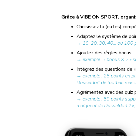
Grâce à VIBE ON SPORT, organise
Choisissez la (ou les) compé
Adaptez le système de poin
→ 10, 20, 30, 40… ou 100 po
Ajoutez des règles bonus.
→ exemple : « bonus × 2 » su
Intégrez des questions de « 
→ exemple : 25 points en pl
Düsseldorf de football mascul
Agrémentez avec des quiz pr
→ exemple : 50 points supplé
marqueur de Düsseldorf ? », «