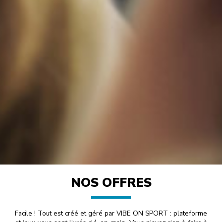
NOS OFFRES
Facile ! Tout est créé et géré par VIBE ON SPORT : plateforme