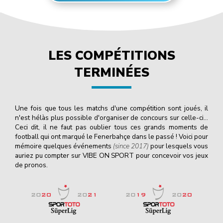
LES COMPÉTITIONS
TERMINÉES
Une fois que tous les matchs d'une compétition sont joués, il
n'est hélàs plus possible d'organiser de concours sur celle-ci…
Ceci dit, il ne faut pas oublier tous ces grands moments de
football qui ont marqué le Fenerbahçe dans le passé ! Voici pour
mémoire quelques événements
(since 2017)
pour lesquels vous
auriez pu compter sur VIBE ON SPORT pour concevoir vos jeux
de pronos.