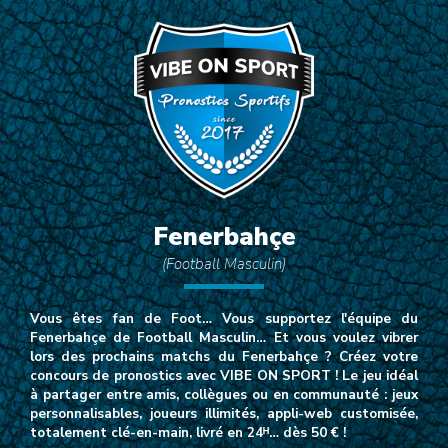
Fenerbahçe
(Football Masculin)
Vous êtes fan de Foot… Vous supportez l'équipe du
Fenerbahçe de Football Masculin… Et vous voulez vibrer
lors des prochains matchs du Fenerbahçe ? Créez votre
concours de pronostics avec VIBE ON SPORT ! Le jeu idéal
à partager entre amis, collègues ou en communauté : jeux
personnalisables, joueurs illimités, appli-web customisée,
totalement clé-en-main, livré en 24ᴴ… dès 50 € !