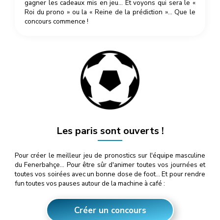
gagner les cadeaux mis en jeu… Et voyons qui sera le «
Roi du prono » ou la « Reine de la prédiction »… Que le
concours commence !
Les paris sont ouverts !
Pour créer le meilleur jeu de pronostics sur l'équipe masculine
du Fenerbahçe… Pour être sûr d'animer toutes vos journées et
toutes vos soirées avec un bonne dose de foot… Et pour rendre
fun toutes vos pauses autour de la machine à café :
Créer un concours