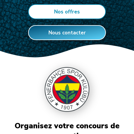
Nos offres
Nous contacter
Organisez votre concours de