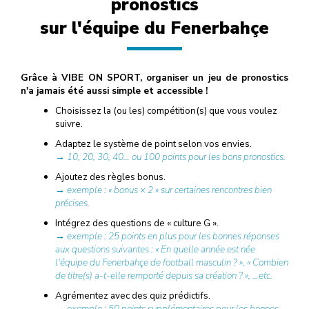
pronostics
sur l'équipe du Fenerbahçe
Grâce à VIBE ON SPORT, organiser un jeu de pronostics
n'a jamais été aussi simple et accessible !
Choisissez la (ou les) compétition(s) que vous voulez
suivre.
Adaptez le système de point selon vos envies.
→ 10, 20, 30, 40… ou 100 points pour les bons pronostics.
Ajoutez des règles bonus.
→ exemple : « bonus × 2 » sur certaines rencontres bien
précises.
Intégrez des questions de « culture G ».
→ exemple : 25 points en plus pour les bonnes réponses
aux questions suivantes : « En quelle année est née
l'équipe du Fenerbahçe de football masculin ? », « Combien
de titre(s) a-t-elle remporté depuis sa création ? », …etc.
Agrémentez avec des quiz prédictifs.
→ exemple : 50 points supplémentaires pour les bonnes