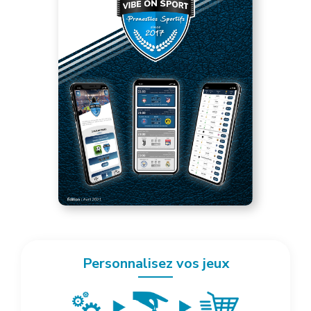
Personnalisez vos jeux