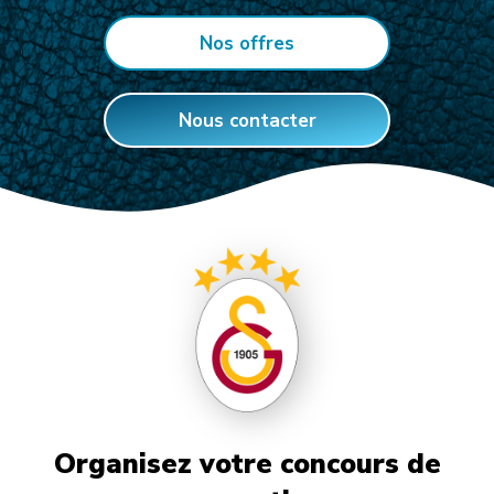
Nos offres
Nous contacter
Organisez votre concours de