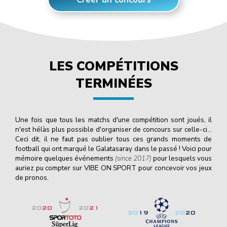
LES COMPÉTITIONS
TERMINÉES
Une fois que tous les matchs d'une compétition sont joués, il
n'est hélàs plus possible d'organiser de concours sur celle-ci…
Ceci dit, il ne faut pas oublier tous ces grands moments de
football qui ont marqué le Galatasaray dans le passé ! Voici pour
mémoire quelques événements
(since 2017)
pour lesquels vous
auriez pu compter sur VIBE ON SPORT pour concevoir vos jeux
de pronos.