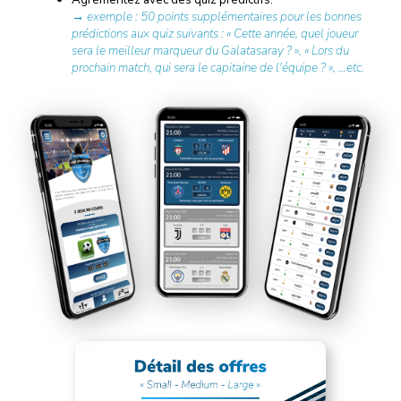
→ exemple : 50 points supplémentaires pour les bonnes
prédictions aux quiz suivants : « Cette année, quel joueur
sera le meilleur marqueur du Galatasaray ? », « Lors du
prochain match, qui sera le capitaine de l'équipe ? », …etc.