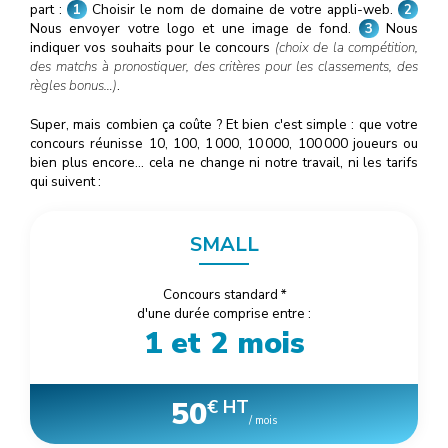
part :
1
Choisir le nom de domaine de votre appli-web.
2
Nous envoyer votre logo et une image de fond.
3
Nous
indiquer vos souhaits pour le concours
(choix de la compétition,
des matchs à pronostiquer, des critères pour les classements, des
règles bonus…)
.
Super, mais combien ça coûte ? Et bien c'est simple : que votre
concours réunisse 10, 100, 1
000
, 10
000
, 100
000
joueurs ou
bien plus encore… cela ne change ni notre travail, ni les tarifs
qui suivent :
SMALL
Concours standard
*
d'une durée comprise entre :
1 et 2 mois
50
€ HT
/ mois