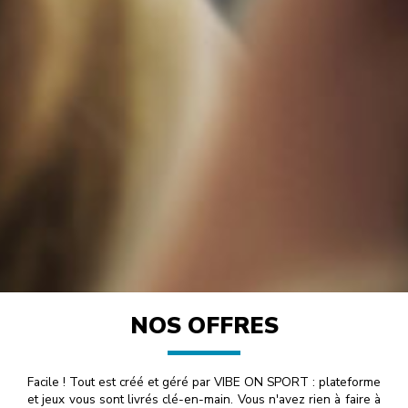
NOS OFFRES
Facile ! Tout est créé et géré par VIBE ON SPORT : plateforme
et jeux vous sont livrés clé-en-main. Vous n'avez rien à faire à