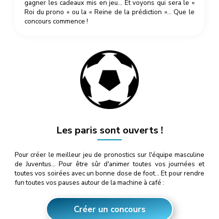
gagner les cadeaux mis en jeu… Et voyons qui sera le «
Roi du prono » ou la « Reine de la prédiction »… Que le
concours commence !
Les paris sont ouverts !
Pour créer le meilleur jeu de pronostics sur l'équipe masculine
de Juventus… Pour être sûr d'animer toutes vos journées et
toutes vos soirées avec un bonne dose de foot… Et pour rendre
fun toutes vos pauses autour de la machine à café :
Créer un concours