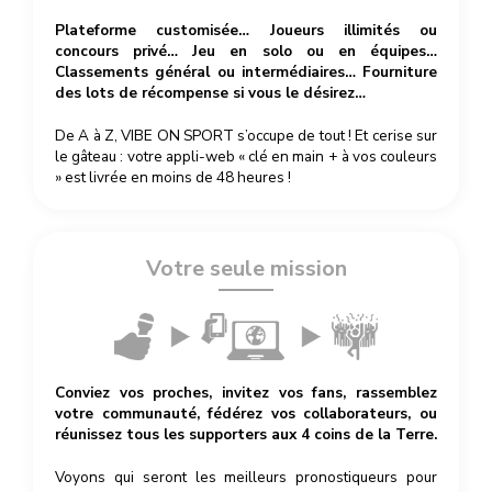
Plateforme customisée… Joueurs illimités ou
concours privé… Jeu en solo ou en équipes…
Classements général ou intermédiaires… Fourniture
des lots de récompense si vous le désirez…
De A à Z, VIBE ON SPORT s’occupe de tout ! Et cerise sur
le gâteau : votre appli-web « clé en main + à vos couleurs
» est livrée en moins de 48 heures !
Votre seule mission
Conviez vos proches, invitez vos fans, rassemblez
votre communauté, fédérez vos collaborateurs, ou
réunissez tous les supporters aux 4 coins de la Terre.
Voyons qui seront les meilleurs pronostiqueurs pour