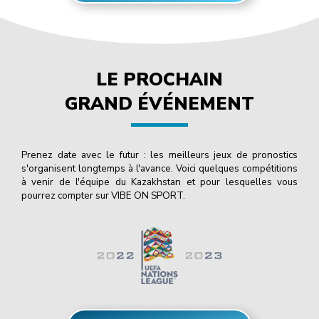
LE PROCHAIN
GRAND ÉVÉNEMENT
Prenez date avec le futur : les meilleurs jeux de pronostics
s'organisent longtemps à l'avance. Voici quelques compétitions
à venir de l'équipe du Kazakhstan et pour lesquelles vous
pourrez compter sur VIBE ON SPORT.