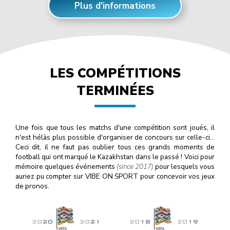
Plus d'informations
LES COMPÉTITIONS
TERMINÉES
Une fois que tous les matchs d'une compétition sont joués, il
n'est hélàs plus possible d'organiser de concours sur celle-ci…
Ceci dit, il ne faut pas oublier tous ces grands moments de
football qui ont marqué le Kazakhstan dans le passé ! Voici pour
mémoire quelques événements
(since 2017)
pour lesquels vous
auriez pu compter sur VIBE ON SPORT pour concevoir vos jeux
de pronos.