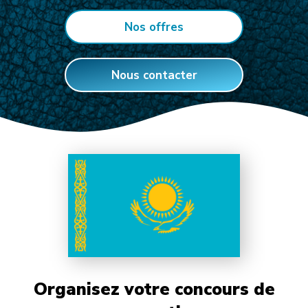
Nos offres
Nous contacter
Organisez votre concours de