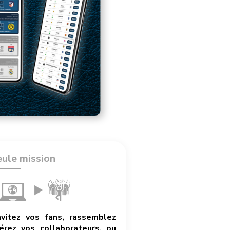
eule mission
nvitez vos fans, rassemblez
rez vos collaborateurs, ou