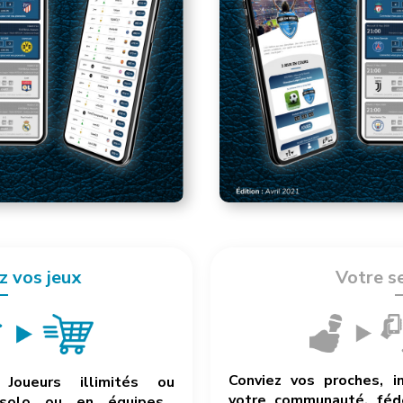
z vos jeux
Votre s
Conviez vos proches, i
Joueurs illimités ou
votre communauté, fédé
 solo ou en équipes…