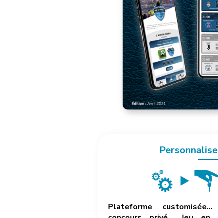
Personnalise
Plateforme customisée… 
concours privé… Jeu en