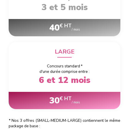
3 et 5 mois
40
€ HT
/ mois
LARGE
Concours standard
*
d'une durée comprise entre :
6 et 12 mois
30
€ HT
/ mois
*
Nos 3 offres (SMALL-MEDIUM-LARGE) contiennent le même
package de base :