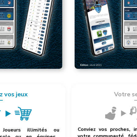
z vos jeux
Votre s
Conviez vos proches, i
Joueurs illimités ou
votre communauté, fédé
 solo ou en équipes…