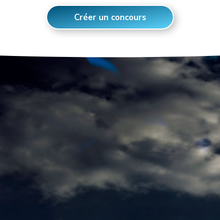
Créer un concours