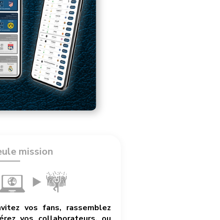
eule mission
nvitez vos fans, rassemblez
rez vos collaborateurs, ou