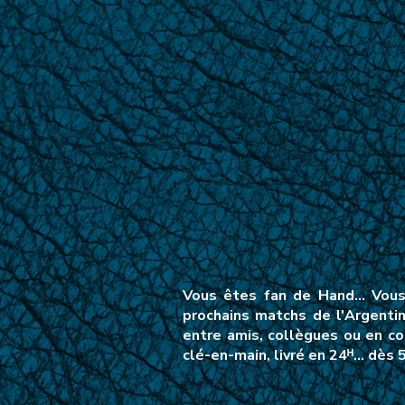
Vous êtes fan de Hand… Vous 
prochains matchs de l'Argenti
entre amis, collègues ou en co
clé-en-main, livré en 24ᴴ… dès 5