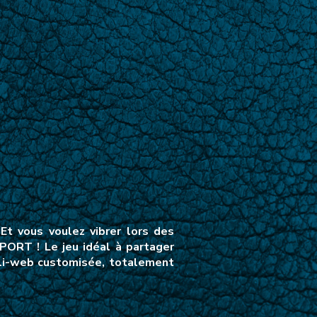
t vous voulez vibrer lors des
PORT ! Le jeu idéal à partager
ppli-web customisée, totalement