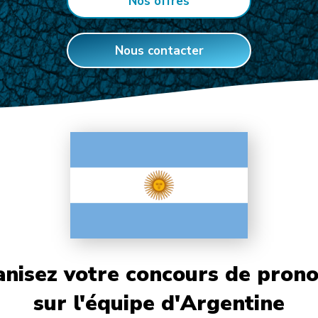
Nos offres
Nous contacter
nisez votre concours de prono
sur l'équipe d'Argentine