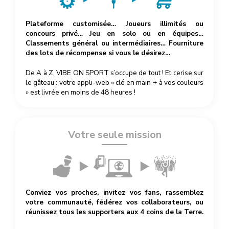
Plateforme customisée… Joueurs illimités ou
concours privé… Jeu en solo ou en équipes…
Classements général ou intermédiaires… Fourniture
des lots de récompense si vous le désirez…
De A à Z, VIBE ON SPORT s’occupe de tout ! Et cerise sur
le gâteau : votre appli-web « clé en main + à vos couleurs
» est livrée en moins de 48 heures !
Votre seule mission
Conviez vos proches, invitez vos fans, rassemblez
votre communauté, fédérez vos collaborateurs, ou
réunissez tous les supporters aux 4 coins de la Terre.