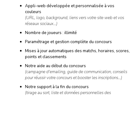
Appli-web développée et personnalisée à vos
couleurs
(URL, logo, background, liens vers votre site web et vos
réseaux sociaux…)
Nombre de joueurs : illimité
Paramétrage et gestion complète du concours
Mises à jour automatiques des matchs, horaires, scores,
points et classements
Notre aide au début du concours
(campagne d'emailing, guide de communication, conseils
pour réussir votre concours et booster les inscriptions…)
Notre support à la fin du concours
(tirage au sort, liste et données personnelles des
gagnants…)
Et si cela ne suffit pas, de nombreuses options sont disponibles
à la carte…