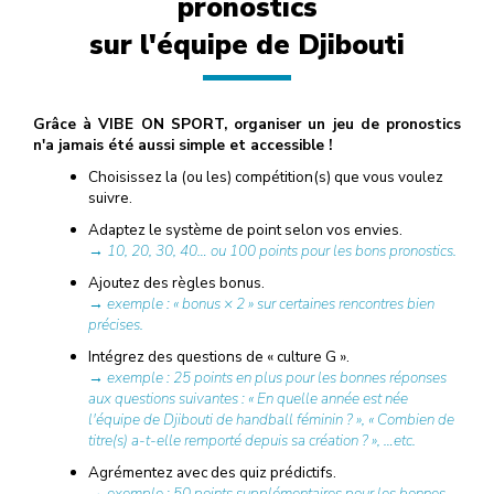
pronostics
sur l'équipe de Djibouti
Grâce à VIBE ON SPORT, organiser un jeu de pronostics
n'a jamais été aussi simple et accessible !
Choisissez la (ou les) compétition(s) que vous voulez
suivre.
Adaptez le système de point selon vos envies.
→ 10, 20, 30, 40… ou 100 points pour les bons pronostics.
Ajoutez des règles bonus.
→ exemple : « bonus × 2 » sur certaines rencontres bien
précises.
Intégrez des questions de « culture G ».
→ exemple : 25 points en plus pour les bonnes réponses
aux questions suivantes : « En quelle année est née
l'équipe de Djibouti de handball féminin ? », « Combien de
titre(s) a-t-elle remporté depuis sa création ? », …etc.
Agrémentez avec des quiz prédictifs.
→ exemple : 50 points supplémentaires pour les bonnes