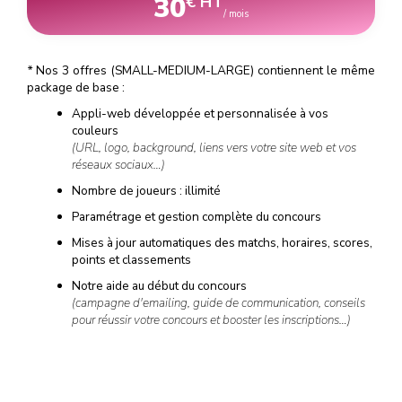
30
€ HT
/ mois
*
Nos 3 offres (SMALL-MEDIUM-LARGE) contiennent le même
package de base :
Appli-web développée et personnalisée à vos
couleurs
(URL, logo, background, liens vers votre site web et vos
réseaux sociaux…)
Nombre de joueurs : illimité
Paramétrage et gestion complète du concours
Mises à jour automatiques des matchs, horaires, scores,
points et classements
Notre aide au début du concours
(campagne d'emailing, guide de communication, conseils
pour réussir votre concours et booster les inscriptions…)
Notre support à la fin du concours
(tirage au sort, liste et données personnelles des
gagnants…)