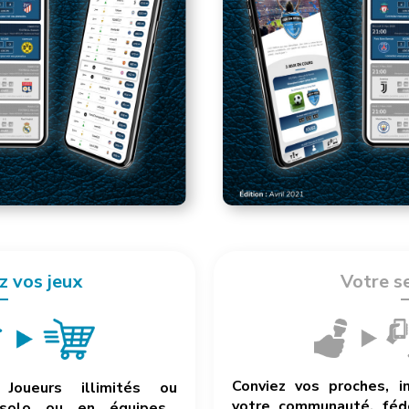
z vos jeux
Votre s
Conviez vos proches, i
Joueurs illimités ou
votre communauté, fédé
 solo ou en équipes…