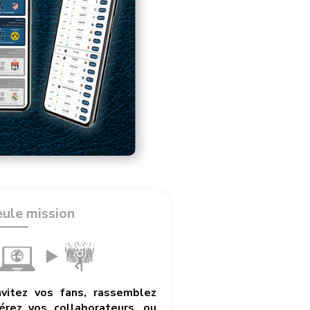
eule mission
nvitez vos fans, rassemblez
rez vos collaborateurs, ou