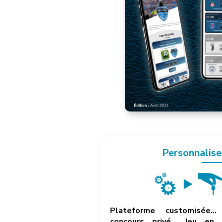
Personnalise
Plateforme customisée… 
concours privé… Jeu en