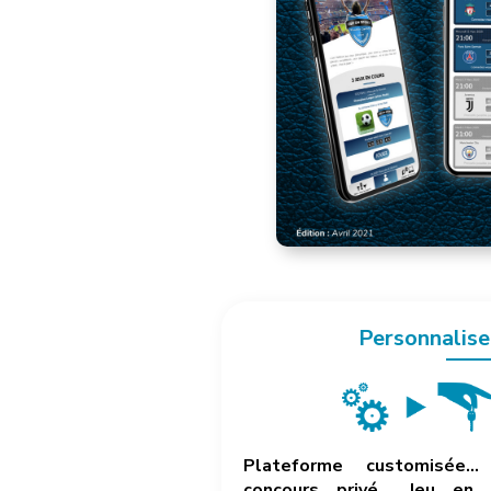
Personnalise
Plateforme customisée… 
concours privé… Jeu en