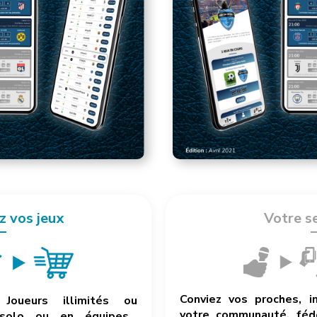
z vos jeux
Votre s
Conviez vos proches, i
Joueurs illimités ou
votre communauté, fédé
 solo ou en équipes…