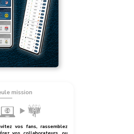
eule mission
nvitez vos fans, rassemblez
rez vos collaborateurs, ou