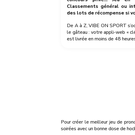
Classements général ou int
des lots de récompense si v
De A à Z, VIBE ON SPORT s’occu
le gâteau : votre appli-web « cl
est livrée en moins de 48 heures
Pour créer le meilleur jeu de pron
soirées avec un bonne dose de hock