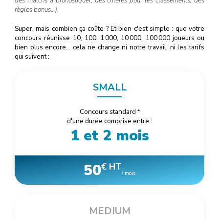
des matchs à pronostiquer, des critères pour les classements, des
règles bonus…)
.
Super, mais combien ça coûte ? Et bien c'est simple : que votre
concours réunisse 10, 100, 1
000
, 10
000
, 100
000
joueurs ou
bien plus encore… cela ne change ni notre travail, ni les tarifs
qui suivent :
SMALL
Concours standard
*
d'une durée comprise entre :
1 et 2 mois
50
€ HT
/ mois
MEDIUM