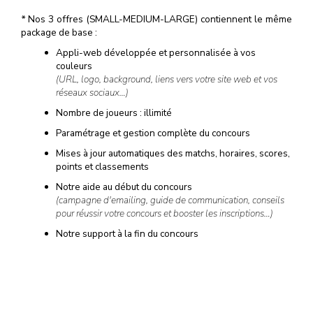
*
Nos 3 offres (SMALL-MEDIUM-LARGE) contiennent le même
package de base :
Appli-web développée et personnalisée à vos
couleurs
(URL, logo, background, liens vers votre site web et vos
réseaux sociaux…)
Nombre de joueurs : illimité
Paramétrage et gestion complète du concours
Mises à jour automatiques des matchs, horaires, scores,
points et classements
Notre aide au début du concours
(campagne d'emailing, guide de communication, conseils
pour réussir votre concours et booster les inscriptions…)
Notre support à la fin du concours
(tirage au sort, liste et données personnelles des
gagnants…)
Et si cela ne suffit pas, de nombreuses options sont disponibles
à la carte…