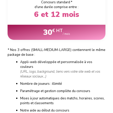
Concours standard
*
d'une durée comprise entre :
6 et 12 mois
30
€ HT
/ mois
*
Nos 3 offres (SMALL-MEDIUM-LARGE) contiennent le même
package de base :
Appli-web développée et personnalisée à vos
couleurs
(URL, logo, background, liens vers votre site web et vos
réseaux sociaux…)
Nombre de joueurs : illimité
Paramétrage et gestion complète du concours
Mises à jour automatiques des matchs, horaires, scores,
points et classements
Notre aide au début du concours