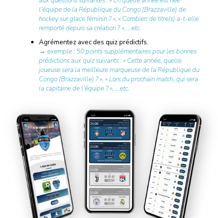
aux questions suivantes : « En quelle année est née
l'équipe de la République du Congo (Brazzaville) de
hockey sur glace féminin ? », « Combien de titre(s) a-t-elle
remporté depuis sa création ? », …etc.
Agrémentez avec des quiz prédictifs.
→ exemple : 50 points supplémentaires pour les bonnes
prédictions aux quiz suivants : « Cette année, quelle
joueuse sera la meilleure marqueuse de la République du
Congo (Brazzaville) ? », « Lors du prochain match, qui sera
la capitaine de l'équipe ? », …etc.