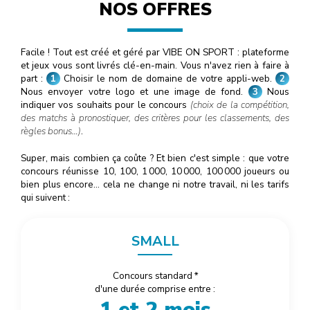
NOS OFFRES
Facile ! Tout est créé et géré par VIBE ON SPORT : plateforme
et jeux vous sont livrés clé-en-main. Vous n'avez rien à faire à
part :
1
Choisir le nom de domaine de votre appli-web.
2
Nous envoyer votre logo et une image de fond.
3
Nous
indiquer vos souhaits pour le concours
(choix de la compétition,
des matchs à pronostiquer, des critères pour les classements, des
règles bonus…)
.
Super, mais combien ça coûte ? Et bien c'est simple : que votre
concours réunisse 10, 100, 1
000
, 10
000
, 100
000
joueurs ou
bien plus encore… cela ne change ni notre travail, ni les tarifs
qui suivent :
SMALL
Concours standard
*
d'une durée comprise entre :
1 et 2 mois