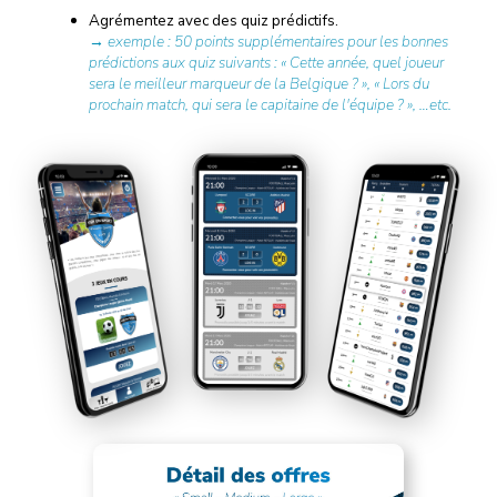
Agrémentez avec des quiz prédictifs.
→ exemple : 50 points supplémentaires pour les bonnes
prédictions aux quiz suivants : « Cette année, quel joueur
sera le meilleur marqueur de la Belgique ? », « Lors du
prochain match, qui sera le capitaine de l'équipe ? », …etc.