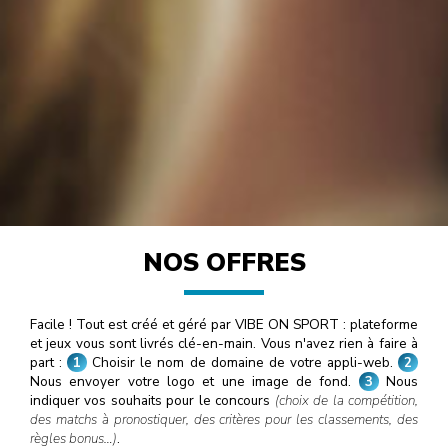
NOS OFFRES
Facile ! Tout est créé et géré par VIBE ON SPORT : plateforme
et jeux vous sont livrés clé-en-main. Vous n'avez rien à faire à
part :
1
Choisir le nom de domaine de votre appli-web.
2
Nous envoyer votre logo et une image de fond.
3
Nous
indiquer vos souhaits pour le concours
(choix de la compétition,
des matchs à pronostiquer, des critères pour les classements, des
règles bonus…)
.