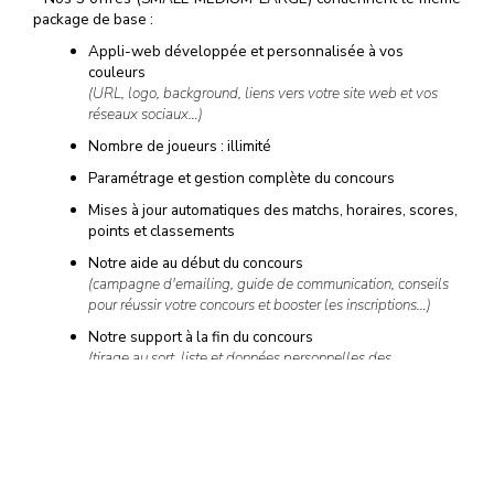
package de base :
Appli-web développée et personnalisée à vos
couleurs
(URL, logo, background, liens vers votre site web et vos
réseaux sociaux…)
Nombre de joueurs : illimité
Paramétrage et gestion complète du concours
Mises à jour automatiques des matchs, horaires, scores,
points et classements
Notre aide au début du concours
(campagne d'emailing, guide de communication, conseils
pour réussir votre concours et booster les inscriptions…)
Notre support à la fin du concours
(tirage au sort, liste et données personnelles des
gagnants…)
Et si cela ne suffit pas, de nombreuses options sont disponibles
à la carte…