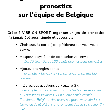
pronostics
sur l'équipe de Belgique
Grâce à VIBE ON SPORT, organiser un jeu de pronostics
n'a jamais été aussi simple et accessible !
Choisissez la (ou les) compétition(s) que vous voulez
suivre.
Adaptez le système de point selon vos envies.
→ 10, 20, 30, 40… ou 100 points pour les bons pronostics.
Ajoutez des règles bonus.
→ exemple : « bonus × 2 » sur certaines rencontres bien
précises.
Intégrez des questions de « culture G ».
→ exemple : 25 points en plus pour les bonnes réponses
aux questions suivantes : « En quelle année est née
l'équipe de Belgique de hockey sur glace masculin ? », «
Combien de titre(s) a-t-elle remporté depuis sa création ? »,
…etc.