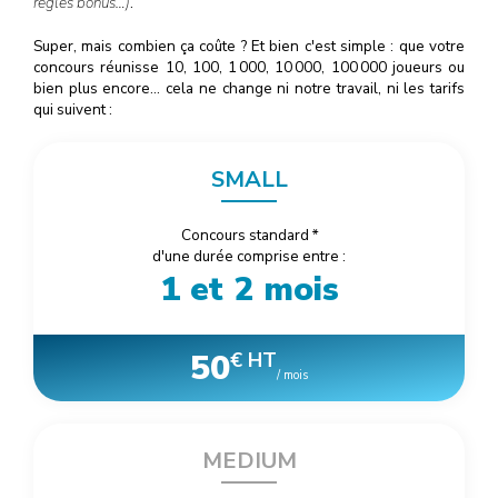
règles bonus…)
.
Super, mais combien ça coûte ? Et bien c'est simple : que votre
concours réunisse 10, 100, 1
000
, 10
000
, 100
000
joueurs ou
bien plus encore… cela ne change ni notre travail, ni les tarifs
qui suivent :
SMALL
Concours standard
*
d'une durée comprise entre :
1 et 2 mois
50
€ HT
/ mois
MEDIUM