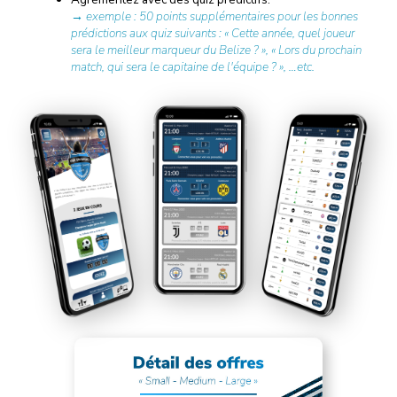
→ exemple : 50 points supplémentaires pour les bonnes
prédictions aux quiz suivants : « Cette année, quel joueur
sera le meilleur marqueur du Belize ? », « Lors du prochain
match, qui sera le capitaine de l'équipe ? », …etc.