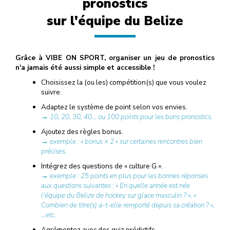
pronostics
sur l'équipe du Belize
Grâce à VIBE ON SPORT, organiser un jeu de pronostics
n'a jamais été aussi simple et accessible !
Choisissez la (ou les) compétition(s) que vous voulez
suivre.
Adaptez le système de point selon vos envies.
→ 10, 20, 30, 40… ou 100 points pour les bons pronostics.
Ajoutez des règles bonus.
→ exemple : « bonus × 2 » sur certaines rencontres bien
précises.
Intégrez des questions de « culture G ».
→ exemple : 25 points en plus pour les bonnes réponses
aux questions suivantes : « En quelle année est née
l'équipe du Belize de hockey sur glace masculin ? », «
Combien de titre(s) a-t-elle remporté depuis sa création ? »,
…etc.
Agrémentez avec des quiz prédictifs.