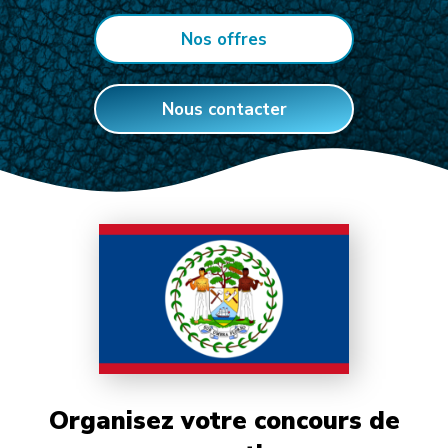
Nos offres
Nous contacter
Organisez votre concours de