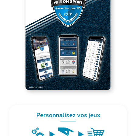
Personnalisez vos jeux