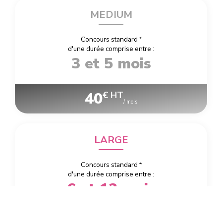
MEDIUM
Concours standard
*
d'une durée comprise entre :
3 et 5 mois
40
€ HT
/ mois
LARGE
Concours standard
*
d'une durée comprise entre :
6 et 12 mois
€ HT