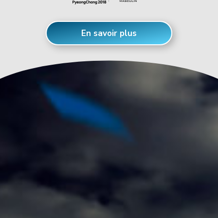
En savoir plus