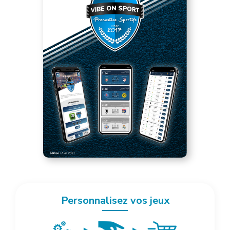
Personnalisez vos jeux