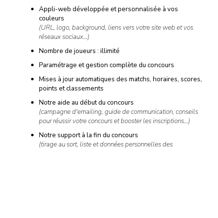
Appli-web développée et personnalisée à vos
couleurs
(URL, logo, background, liens vers votre site web et vos
réseaux sociaux…)
Nombre de joueurs : illimité
Paramétrage et gestion complète du concours
Mises à jour automatiques des matchs, horaires, scores,
points et classements
Notre aide au début du concours
(campagne d'emailing, guide de communication, conseils
pour réussir votre concours et booster les inscriptions…)
Notre support à la fin du concours
(tirage au sort, liste et données personnelles des
gagnants…)
Et si cela ne suffit pas, de nombreuses options sont disponibles
à la carte…