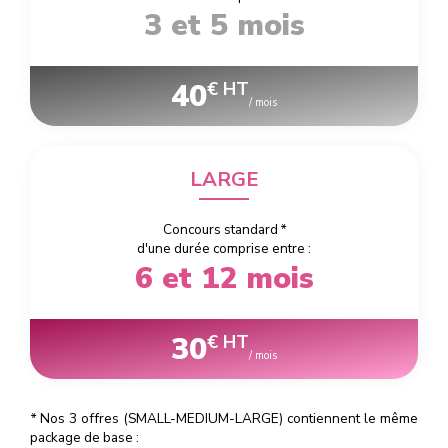
3 et 5 mois
40
€ HT
/ mois
LARGE
Concours standard
*
d'une durée comprise entre :
6 et 12 mois
30
€ HT
/ mois
*
Nos 3 offres (SMALL-MEDIUM-LARGE) contiennent le même
package de base :